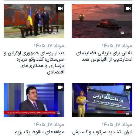
اسرائیل در جنگ
نرگس محمدی برنده جایزه نوبل صلح
همایش محافظه‌کاران آمریکا «سی‌پک»
صفحه‌های ویژه
سفر پرزیدنت ترامپ به چین
مرداد ۱۷, ۱۴۰۵
مرداد ۱۷, ۱۴۰۵
تلاش برای بازیابی فضاپیمای
دیدار روسای جمهوری اوکراین و
استارشیپ از اقیانوس هند
صربستان؛ گفت‌وگو درباره
بازسازی و همکاری‌های
اقتصادی
مرداد ۱۷, ۱۴۰۵
مرداد ۱۷, ۱۴۰۵
ایران؛ تشدید سرکوب و گسترش
مولفه‌های سقوط یک رژیم