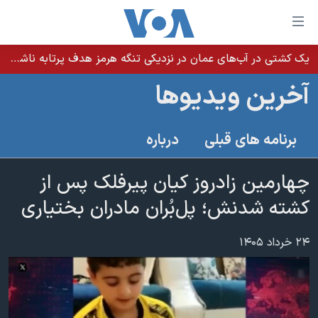
ینکهای
ابل
سترسی
یک کشتی در آب‌های عمان در نزدیکی تنگه هرمز هدف پرتابه ناشناس قرار گرفت
خانه
هش
آخرین ویدیوها
نسخه سبک وب‌سایت
ه
حتوای
موضوع ها
برنامه های قبلی
درباره
صلی
برنامه های تلویزیونی
ایران
هش
جدول برنامه ها
چهارمین زادروز کیان پیرفلک پس از
ه
آمریکا
فحه
صفحه‌های ویژه
کشته شدنش؛ پل‌بُران مادران بختیاری
جهان
صلی
فرکانس‌های صدای آمریکا
ورزشی
جام جهانی ۲۰۲۶
هش
۲۴ خرداد ۱۴۰۵
پخش رادیویی
ه
گزیده‌ها
عملیات خشم حماسی
ستجو
۲۵۰سالگی آمریکا
ویژه برنامه‌ها
یادگیری زبان انگلیسی
ویدیوها
بایگانی برنامه‌های تلویزیونی