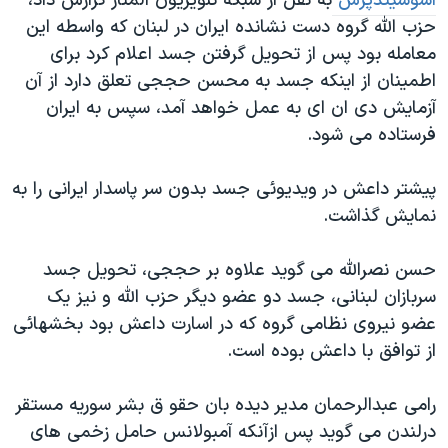
اسوشیتدپرس
به نقل از شبکه تلویزیون المنار گزارش داد،
اسرائیل در جنگ
حزب الله گروه دست نشانده ایران در لبنان که واسطه این
نرگس محمدی برنده جایزه نوبل صلح
معامله بود پس از تحویل گرفتن جسد اعلام کرد برای
همایش محافظه‌کاران آمریکا «سی‌پک»
اطمینان از اینکه جسد به محسن حججی تعلق دارد از آن
آزمایش دی ان ای به عمل خواهد آمد، سپس به ایران
صفحه‌های ویژه
فرستاده می شود.
سفر پرزیدنت ترامپ به چین
پیشتر داعش در ویدیوئی جسد بدون سر پاسدار ایرانی را به
نمایش گذاشت.
حسن نصرالله می گوید علاوه بر حججی، تحویل جسد
سربازان لبنانی، جسد دو عضو دیگر حزب الله و نیز یک
عضو نیروی نظامی گروه که در اسارت داعش بود بخشهائی
از توافق با داعش بوده است.
رامی عبدالرحمان مدیر دیده بان حقو ق بشر سوریه مستقر
درلندن می گوید پس ازآنکه آمبولانس حامل زخمی های