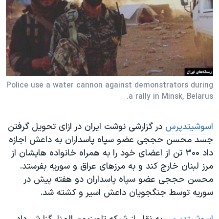
دنبال کنید
مستندها
فرهنگ و زندگی
حقوق شهروندی
انتخابات ریاست جمهوری آمریکا ۲۰۲۴
اقتصادی
حمله جمهوری اسلامی به اسرائیل
رمز مهسا
علم و فناوری
زبانهای مختلف
اسرائیل در جنگ
ورزش زنان در ایران
Police use a water cannon against demonstrators during
a rally in Minsk, Belarus.
گالری عکس
اعتراضات زن، زندگی، آزادی
آرشیو پخش زنده
مجموعه مستندهای دادخواهی
اسوشیتدپرس
در گزارشی نوشت ایران در ازای تحویل گرفتن
تریبونال مردمی آبان ۹۸
جسد محسن حججی عضو سپاه پاسداران به داعش اجازه
دادگاه حمید نوری
داد ۳۰۰ تن از اعضای خود را به همراه خانواده هایشان از
مرز لبنان خارج کند و به مرزهای عراق و سوریه بفرستد.
چهل سال گروگان‌گیری
محسن حججی عضو سپاه پاسداران دو هفته پیش در
قانون شفافیت دارائی کادر رهبری ایران
سوریه توسط جنگجویان داعش اسیر و کشته شد.
اعتراضات مردمی آبان ۹۸