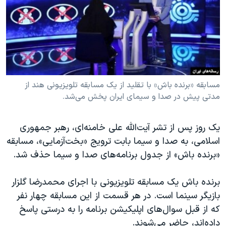
دنبال کنید
مستندها
فرهنگ و زندگی
حقوق شهروندی
انتخابات ریاست جمهوری آمریکا ۲۰۲۴
اقتصادی
حمله جمهوری اسلامی به اسرائیل
رمز مهسا
علم و فناوری
زبانهای مختلف
اسرائیل در جنگ
ورزش زنان در ایران
مسابقه «برنده باش» با تقلید از یک مسابقه تلویزیونی هند از
مدتی پیش در صدا و سیمای ایران پخش می‌شد.
گالری عکس
اعتراضات زن، زندگی، آزادی
آرشیو پخش زنده
مجموعه مستندهای دادخواهی
یک روز پس از تشر آیت‌‌الله علی خامنه‌ای، رهبر جمهوری
تریبونال مردمی آبان ۹۸
اسلامی، به صدا و سیما بابت ترویج «بخت‌آزمایی»، مسابقه
«برنده باش» از جدول برنامه‌های صدا و سیما حذف شد.
دادگاه حمید نوری
چهل سال گروگان‌گیری
برنده باش یک مسابقه تلویزیونی با اجرای محمدرضا گلزار
قانون شفافیت دارائی کادر رهبری ایران
بازیگر سینما است. در هر قسمت از این مسابقه چهار نفر
که از قبل سوال‌های اپلیکیشن برنامه را به درستی پاسخ
اعتراضات مردمی آبان ۹۸
داده‌اند، حاضر می‌شوند.