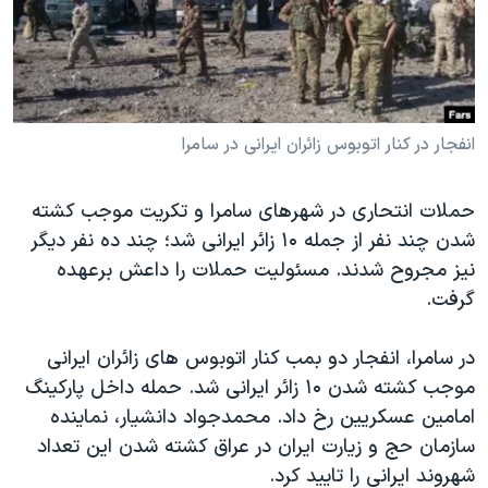
دنبال کنید
مستندها
فرهنگ و زندگی
حقوق شهروندی
انتخابات ریاست جمهوری آمریکا ۲۰۲۴
اقتصادی
حمله جمهوری اسلامی به اسرائیل
رمز مهسا
علم و فناوری
انفجار در کنار اتوبوس زائران ایرانی در سامرا
زبانهای مختلف
اسرائیل در جنگ
ورزش زنان در ایران
حملات انتحاری در شهرهای سامرا و تکریت موجب کشته
گالری عکس
اعتراضات زن، زندگی، آزادی
شدن چند نفر از جمله ۱۰ زائر ایرانی شد؛ چند ده نفر دیگر
آرشیو پخش زنده
مجموعه مستندهای دادخواهی
نیز مجروح شدند. مسئولیت حملات را داعش برعهده
گرفت.
تریبونال مردمی آبان ۹۸
دادگاه حمید نوری
در سامرا، انفجار دو بمب کنار اتوبوس های زائران ایرانی
چهل سال گروگان‌گیری
موجب کشته شدن ۱۰ زائر ایرانی شد. حمله داخل پارکینگ
امامین عسکریین رخ داد. محمدجواد دانشیار، نماینده
قانون شفافیت دارائی کادر رهبری ایران
سازمان حج و زیارت ایران در عراق کشته شدن این تعداد
اعتراضات مردمی آبان ۹۸
شهروند ایرانی را تایید کرد.