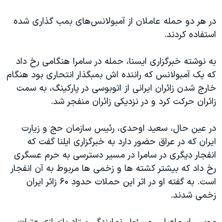
اسرائیل در جنگ
در هر دو حمله عاملان از آمبولانس‌های بمب گذاری شده
نرگس محمدی برنده جایزه نوبل صلح
استفاده کردند.
همایش محافظه‌کاران آمریکا «سی‌پک»
صفحه‌های ویژه
به نوشته خبرگزاری ایسنا، حمله در سامرا هنگامی رخ داد
که یک آمبولانس که راننده اش بمبگذار انتحاری بود هنگام
سفر پرزیدنت ترامپ به چین
خارج شدن زائران ایرانی از اتوبوسی در پارکینگ، به سمت
زائران حرکت کرد و در نزدیکی زائران منفجر شد.
در عین حال، سعید اوحدی، رئیس سازمان حج و زیارت
ایران که در عراق حضور دارد به خبرگزاری ایلنا گفت که
انفجار دیگری در سامرا در مسیر دسترسی به حرم عسگری
رخ داد که بیشتر کشته ها و زخمی ها مربوط به آن انفجار
است. به گفته او در اثر این حملات حدود ۶۰ زائر ایران
زخمی شدند.