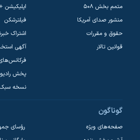
متمم بخش ۵۰۸
اپلیکیشن +VOA
منشور صدای آمریکا
فیلترشکن
حقوق و مقررات
اشتراک خبرن
قوانین تالار
آگهی استخد
فرکانس‌های 
پخش رادیو
یادگیری زبان انگلیسی
نسخه سبک 
دنبال کنید
گوناگون
صفحه‌های ویژه
رؤسای جمهو