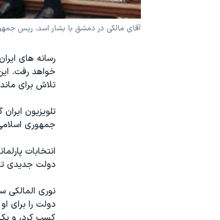
نرگس محمدی برنده جایزه نوبل صلح
آقای مالکی در دمشق با بشار اسد، ریس جمهور
همایش محافظه‌کاران آمریکا «سی‌پک»
صفحه‌های ویژه
رسانه های ایران
سفر پرزیدنت ترامپ به چین
خواهد رفت. این 
تلاش برای ماند
تلویزیون ایران 
جمهوری اسلامی
انتخابات پارلم
دولت جدیدی ت
نوری المالکی س
دولت را برای ا
کسب کرد، و یک 