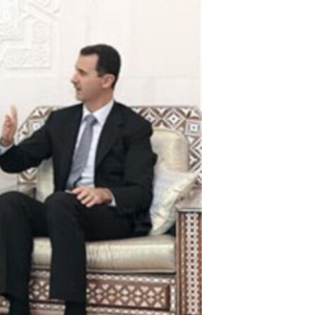
مستندها
فرهنگ و زندگی
حقوق شهروندی
انتخابات ریاست جمهوری آمریکا ۲۰۲۴
اقتصادی
حمله جمهوری اسلامی به اسرائیل
رمز مهسا
علم و فناوری
اسرائیل در جنگ
ورزش زنان در ایران
گالری عکس
اعتراضات زن، زندگی، آزادی
آرشیو پخش زنده
مجموعه مستندهای دادخواهی
تریبونال مردمی آبان ۹۸
دادگاه حمید نوری
چهل سال گروگان‌گیری
قانون شفافیت دارائی کادر رهبری ایران
اعتراضات مردمی آبان ۹۸
اسرائیل در جنگ