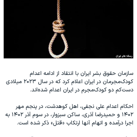
دنبال کنید
مستندها
فرهنگ و زندگی
حقوق شهروندی
انتخابات ریاست جمهوری آمریکا ۲۰۲۴
اقتصادی
حمله جمهوری اسلامی به اسرائیل
رمز مهسا
علم و فناوری
زبانهای مختلف
اسرائیل در جنگ
ورزش زنان در ایران
گالری عکس
اعتراضات زن، زندگی، آزادی
آرشیو پخش زنده
مجموعه مستندهای دادخواهی
سازمان حقوق بشر ایران با انتقاد از ادامه اعدام
کودک‌مجرمان در ایران اعلام کرد که در سال ۲۰۲۳ میلادی
تریبونال مردمی آبان ۹۸
دست‌کم دو کودک‌مجرم در ایران اعدام شده‌اند.
دادگاه حمید نوری
چهل سال گروگان‌گیری
احکام اعدام علی نجفی، اهل کوهدشت، در پنجم مهر
۱۴۰۲ و حمیدرضا آذری، ساکن سبزوار، در سوم آذر ۱۴۰۲ به
قانون شفافیت دارائی کادر رهبری ایران
اجرا درآمده و اتهام آنها ارتکاب «قتل» ذکر شده است.
اعتراضات مردمی آبان ۹۸