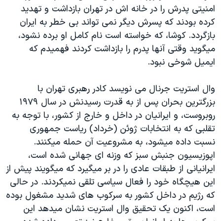
اسرائیل در جنگ
امنيتی پدرش را در خانه اش در تهران بازداشت و تهديد
نرگس محمدی برنده جایزه نوبل صلح
کرده بودند که پسرش ديگر نمی تواند بی خطر به ايران
بازگردد. کوشا، که خواسته است نام کامل او برده نشود،
همایش محافظه‌کاران آمریکا «سی‌پک»
ميگويد وقتی آنها پدرم را بازداشت کردند فهميدم که
صفحه‌های ویژه
ایميل شوخی نبود.
سفر پرزیدنت ترامپ به چین
وال استريت جرنال می نويسد کادر رهبری تهران با
بزرگترين بحران پس از به قدرت رسيدنش در سال ۱۹۷۹
روبروست، و ايرانيان در داخل و خارج از کشور، با توجه به
تقلبی که به انتخابات ژوئن (خرداد) رياست جمهوری
نسبت داده ميشود، به مشروعيت آن حمله ميکنند.
اپوزيسيون جنبش سبز که وزنه ای جهانی شده است،
ايرانيانی از طبقات عادی را در بر ميگيرد که ميگويند پيش از
اين هيچگاه خود را فعال سياسی تلقی نميکردند. در حالی
که رژيم در داخل کشور به سرکوب های شديد مشغول بوده
است، اکنون يک تحقيق وال استريت نشان ميدهد اين