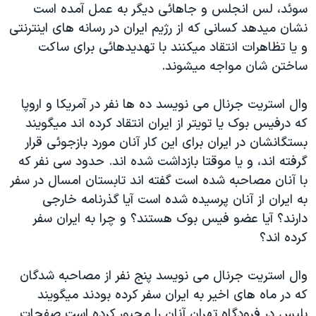
سوئد، لس انجلس و جاهائی ديگر به عمل آمده است
نشان ميدهد کسانی که از رژيم ايران در رسانه های اينترنتی
و يا تظاهرات انتقاد ميکنند با تهديدهائی برای ساکت
ساختن شان مواجه ميشوند.
وال استريت جرنال می نويسد ده ها نفر در آمريکا و اروپا
که درفيس بوک يا تويتر از ايران انتقاد کرده اند ميگويند
بستگانشان در ايران برای اين کار آنان مورد بازجوئی قرار
گرفته اند، و يا موقتا بازداشت شده اند. حدود سی نفر که
با آنان مصاحبه شده است گفته اند تابستان امسال در سفر
به ايران از آنان پرسيده شده است آيا گذرنامه خارجی
دارند؟ آيا عضو فيس بوک هستند؟ و چرا به ايران سفر
کرده اند؟
وال استريت جرنال می نويسد پنج نفر از مصاحبه شدگان
که در ماه های اخير به ايران سفر کرده بودند ميگويند
پليس در فرودگاه تهران آنان را مجبور کرده است صفحات