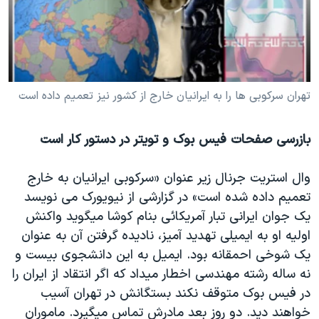
دنبال کنید
مستندها
فرهنگ و زندگی
حقوق شهروندی
انتخابات ریاست جمهوری آمریکا ۲۰۲۴
اقتصادی
حمله جمهوری اسلامی به اسرائیل
رمز مهسا
علم و فناوری
تهران سرکوبی ها را به ايرانيان خارج از کشور نيز تعميم داده است
زبانهای مختلف
اسرائیل در جنگ
ورزش زنان در ایران
بازرسی صفحات فيس بوک و تويتر در دستور کار است
گالری عکس
اعتراضات زن، زندگی، آزادی
آرشیو پخش زنده
مجموعه مستندهای دادخواهی
وال استريت جرنال زير عنوان «سرکوبی ايرانيان به خارج
تریبونال مردمی آبان ۹۸
تعميم داده شده است» در گزارشی از نيويورک می نويسد
يک جوان ايرانی تبار آمريکائی بنام کوشا ميگويد واکنش
دادگاه حمید نوری
اوليه او به ایميلی تهديد آميز، ناديده گرفتن آن به عنوان
چهل سال گروگان‌گیری
يک شوخی احمقانه بود. ایميل به اين دانشجوی بيست و
قانون شفافیت دارائی کادر رهبری ایران
نه ساله رشته مهندسی اخطار ميداد که اگر انتقاد از ايران را
در فيس بوک متوقف نکند بستگانش در تهران آسيب
اعتراضات مردمی آبان ۹۸
خواهند ديد. دو روز بعد مادرش تماس ميگيرد. ماموران