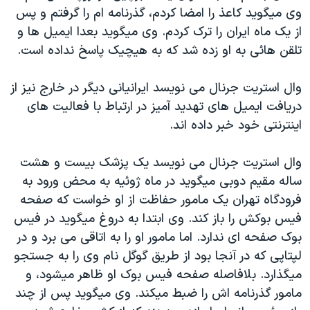
وی ميگويد کاعذ را امضا کردم، گذرنامه ام را گرفتم و پس
از يک ماه ايران را ترک کردم. وی ميگويد بعدا ايميل ها و
تلقن هائی به او زده شد که به هيچيک پاسخ نداده است.
وال استريت جرنال می نويسد ايرانيانی ديگر در خارج نيز از
دريافت ايميل های تهديد آميز در ارتباط با فعاليت های
اينترنتی خود خبر داده اند.
وال استريت جرنال می نويسد يک پزشک بيست و هشت
ساله مقيم دوبی ميگويد در ماه ژوئيه به محض ورود به
فرودگاه تهران يک مامور حفاظت از او خواست که صفحه
فيس بوکش را باز کند. وی ابتدا به دروغ ميگويد در فيس
بوک صفحه ای ندارد. اما مامور او را به اتاقی می برد و در
لپتاپی که در آنجا بود از طريق گوگل نام وی را به جستجو
ميگذارد. بلافاصله صفحه فيس بوک او ظاهر ميشود، و
مامور گذرنامه اش را ضبط ميکند. وی ميگويد پس از چند