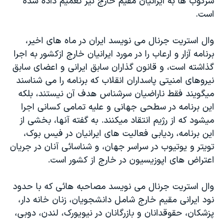
سرکوب ها به ايرانيان مقيم خارج نيز تعميم داده شده
است.
وال استريت جرنال می نويسد ايران در ماه های اخير،
برنامه آزار و ارعاب را در مورد ايرانيان خارج ازکشور به اجرا
گذاشته است، و قانون گذاران سابق ايرانی و اعضای سابق
نيروهای امنيتی پاسداران انقلاب که برنامه را می شناسند
ميگويند فقط ناراضيان سرشناس هدف آن نيستند، بلکه
اين برنامه در سطحی جهانی و عليه تمامی کسانی اجرا
ميشود که از رژيم انتقاد ميکنند. به گفته آنها، بخشی از
اين برنامه، رديابی فعاليت های ايرانيان در فيس بوک،
تويتر و يوتيوب در سراسر جهان، و شناسائی آنان در جريان
اعتراض های اپوزيسيون در خارج از کشور است.
وال استريت جرنال می نويسد مصاحبه هائی که با حدود
نود ايرانی مقيم خارج شامل دانشجويان، زنان خانه دار،
پزشکان، حقوقدانان و بازرگانان در نيويورک، لندن، دوبی،