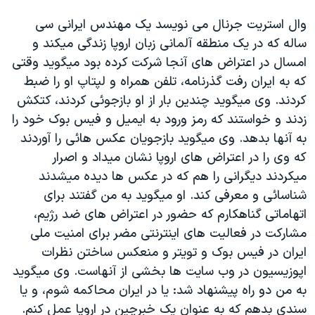
وال استريت جرنال می نويسد يک مهندس ايرانی سی
ساله که در يک منطقه آلمانی زبان اروپا زندگی ميکند و
امسال در اعتراض های آنجا شرکت کرده بود ميگويد وقتی
که به ايران رفت گذرنامه، تلفن همراه و لپتاپ او را ضبط
کردند. وی ميگويد چندين بار از او بازجوئی کردند، کتکش
زدند و خواستند که رمز ورود به ایميل و فيس بوک خود را
به آنها بدهد. وی ميگويد بازجويان عکس هائی را آوردند
که وی را در اعتراض های اروپا نشان ميداد و اصرار
ميکردند ديگرانی را هم که در عکس ها ديده ميشدند
شناسائی و معرفی کند. او ميگويد به من گفتند برای
اتهاماتی گناهکارم که حضور در اعتراض های ضد رژيم،
مشارکت در فعاليت های اينترنتی مضر برای امنيت ملی
ايران در فيس بوک و تويتر و منعکس ساختن نظرات
اپوزيسيون در وب سايت ها بخشی از آنهاست. وی ميگويد
به من دو راه پيشنهاد شد: يا در ايران محاکمه شوم، و يا
سندی بدهم که به عنوان يک خبرچين در اروپا عمل کنم.