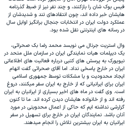
فيس بوک شان را بازکنند، و چند نفر نيز از ضبط گذرنامه
هايشان خبر داده اند، چون انتقادهای تند و شديدشان از
عملکرد دولت ايران در انتخابات جنجال برانگيز اوايل سال
در رسانه های اينترنتی نقل شده بود.
وال استريت جرنال می نويسد محمد رضا بک صحرائی،
يک ديپلمات هيات نمايندگی ايران در سازمان ملل متحد در
نيويورک به پرسش های کتبی درباره فعاليت های اطلاعاتی
ايران در خارج پاسخی نداد. اما آقای صحرائی گفت اتهام
ايجاد محدوديت و يا مشکلات توسط جمهوری اسلامی
ايران برای ايرانيانی که از خارج به ايران سفر ميکنند، دروغ
است. وی گفت در ماه های اخير بسياری از ايرانيان به ايران
رفته اند و از خانواده هايشان ديدن کرده اند. ما تا کنون
گزارشی نداشته ايم که حاکی از اعمال محدويتی در مورد
آنان باشد. نمايندگان ايران در خارج برای تسهيل در سفر
ايرانيان به ايران بيشترين تلاش را انجام ميدهند.