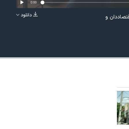
0:00
دانلود
قتصاددان و
EMBED
480p