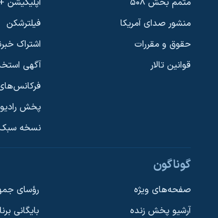
متمم بخش ۵۰۸
اپلیکیشن +VOA
منشور صدای آمریکا
فیلترشکن
حقوق و مقررات
اشتراک خبرن
قوانین تالار
آگهی استخد
فرکانس‌های 
پخش رادیو
یادگیری زبان انگلیسی
نسخه سبک 
دنبال کنید
گوناگون
صفحه‌های ویژه
رؤسای جمهو
آرشیو پخش زنده
بایگانی برن
زبانهای مختلف