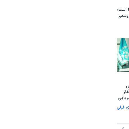
 است؛
ررسمی
س
غاز
ریایی
ی قبلی