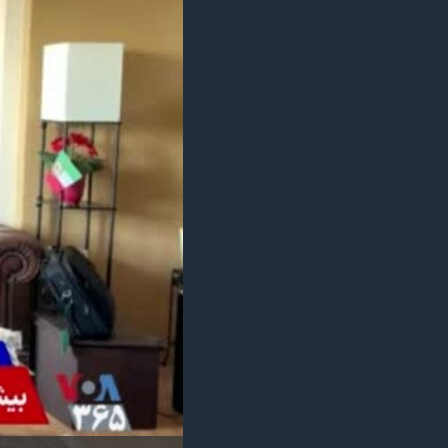
مستندها
فرهنگ و زندگی
حقوق شهروندی
انتخابات ریاست جمهوری آمریکا ۲۰۲۴
اقتصادی
حمله جمهوری اسلامی به اسرائیل
رمز مهسا
علم و فناوری
اسرائیل در جنگ
ورزش زنان در ایران
گالری عکس
اعتراضات زن، زندگی، آزادی
آرشیو پخش زنده
مجموعه مستندهای دادخواهی
تریبونال مردمی آبان ۹۸
دادگاه حمید نوری
چهل سال گروگان‌گیری
قانون شفافیت دارائی کادر رهبری ایران
اعتراضات مردمی آبان ۹۸
اسرائیل در جنگ