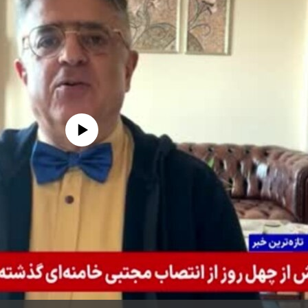
edia source currently available