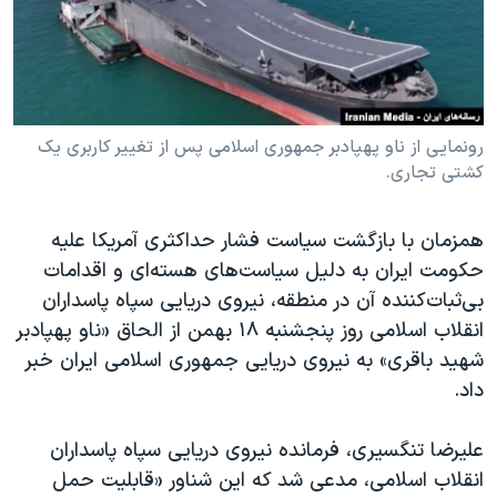
دنبال کنید
مستندها
فرهنگ و زندگی
حقوق شهروندی
انتخابات ریاست جمهوری آمریکا ۲۰۲۴
اقتصادی
حمله جمهوری اسلامی به اسرائیل
رمز مهسا
علم و فناوری
رونمایی از ناو پهپادبر جمهوری اسلامی پس از تغییر کاربری یک
زبانهای مختلف
کشتی تجاری.
اسرائیل در جنگ
ورزش زنان در ایران
گالری عکس
اعتراضات زن، زندگی، آزادی
همزمان با بازگشت سیاست فشار حداکثری آمریکا علیه
آرشیو پخش زنده
مجموعه مستندهای دادخواهی
حکومت ایران به دلیل سیاست‌های هسته‌ای و اقدامات
بی‌ثبات‌کننده آن در منطقه، نیروی دریایی سپاه پاسداران
تریبونال مردمی آبان ۹۸
انقلاب اسلامی روز پنجشنبه ۱۸ بهمن از الحاق «ناو پهپادبر
دادگاه حمید نوری
شهید باقری» به نیروی دریایی جمهوری اسلامی ایران خبر
چهل سال گروگان‌گیری
داد.
قانون شفافیت دارائی کادر رهبری ایران
علیرضا تنگسیری، فرمانده نیروی دریایی سپاه پاسداران
اعتراضات مردمی آبان ۹۸
انقلاب اسلامی، مدعی شد که این شناور «قابلیت حمل