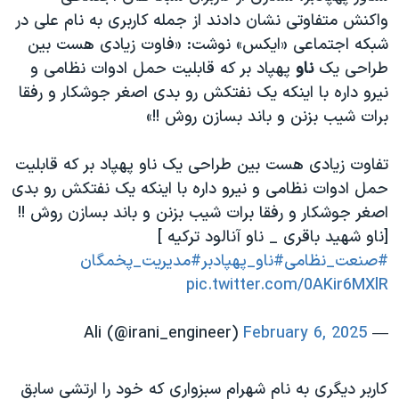
واکنش متفاوتی نشان دادند از جمله کاربری به نام علی در
شبکه اجتماعی «ایکس» نوشت: «فاوت زیادی هست بین
طراحی یک
ناو
پهپاد بر که قابلیت حمل ادوات نظامی و
نیرو داره با اینکه یک نفتکش رو بدی اصغر جوشکار و رفقا
برات شیب بزنن و باند بسازن روش !!»
تفاوت زیادی هست بین طراحی یک ناو پهپاد بر که قابلیت
حمل ادوات نظامی و نیرو داره با اینکه یک نفتکش رو بدی
اصغر جوشکار و رفقا برات شیب بزنن و باند بسازن روش !!
[ناو شهید باقری _ ناو آنالود ترکیه ]
#صنعت_نظامی
#ناو_پهپادبر
#مدیریت_پخمگان
pic.twitter.com/0AKir6MXlR
February 6, 2025
— Ali (@irani_engineer)
کاربر دیگری به نام شهرام سبزواری که خود را ارتشی سابق