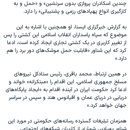
اسرائیل در جنگ
چندین اسکادران پروازی بدون سرنشین» و «حمل و به
کارگیری انواع پهپادهای رزمی و پشتیبانی» را دارد.
نرگس محمدی برنده جایزه نوبل صلح
همایش محافظه‌کاران آمریکا «سی‌پک»
به گزارش خبرگزاری ایسنا، او همچنین با اشاره به این
صفحه‌های ویژه
موضوع که سپاه پاسداران انقلاب اسلامی این کشتی را پس
از تغییر کاربری در یک کشتی تجاری ایجاد کرده است، ادعا
سفر پرزیدنت ترامپ به چین
کرد که این شناور «قابلیت حمل موشک‌های دور برد را هم
دارد.»
در همین ارتباط، محمد باقری، رئیس ستادکل نیروهای
مسلح جمهوری اسلامی، این اقدام را «مبتکرانه» خواند و
ادعا کرد حکومت ایران در آینده اقدام به «ایجاد پایگاه‌های
دریایی در دریای عمان و اقیانوس هند و سپس در سراسر
جهان خواهد کرد.»
همزمان تبلیغات گسترده رسانه‌‌های حکومتی در مورد این
شناور پهپادبر، شماری از کاربران شبکه‌های اجتماعی