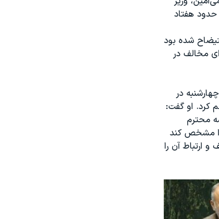
‌امین، وزیر
حدود هفتاد
ن استیضاح شده بود
گهان او با ۸۴ رای موافق ۱۸۲ رای مخالف در
چهارشنبه در
م کرد. او گفت:
سه محترم
 را مشخص کند
تکلیف و ارتباط آن را