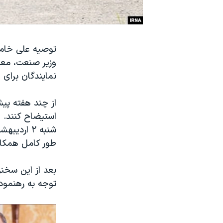
نرگس محمدی برنده جایزه نوبل صلح
همایش محافظه‌کاران آمریکا «سی‌پک»
توصیه علی خامن
صفحه‌های ویژه
وزیر صنعت، معد
سفر پرزیدنت ترامپ به چین
نمایندگان برای
از چند هفته پیش
استیضاح کنند. ه
شنبه ۲ ار
طور کامل همکاری
بعد از این سخن
توجه به رهنمود