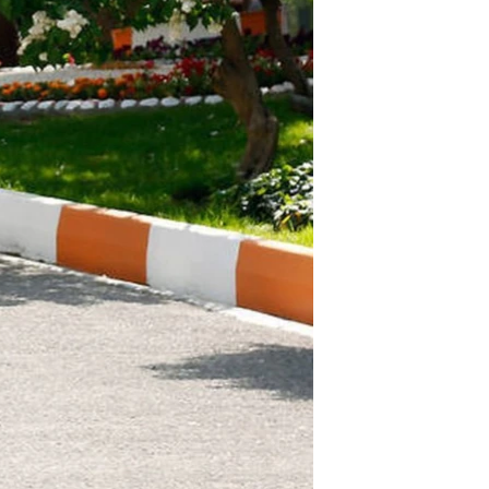
مستندها
فرهنگ و زندگی
حقوق شهروندی
انتخابات ریاست جمهوری آمریکا ۲۰۲۴
اقتصادی
حمله جمهوری اسلامی به اسرائیل
رمز مهسا
علم و فناوری
اسرائیل در جنگ
ورزش زنان در ایران
گالری عکس
اعتراضات زن، زندگی، آزادی
آرشیو پخش زنده
مجموعه مستندهای دادخواهی
تریبونال مردمی آبان ۹۸
دادگاه حمید نوری
چهل سال گروگان‌گیری
قانون شفافیت دارائی کادر رهبری ایران
اعتراضات مردمی آبان ۹۸
اسرائیل در جنگ