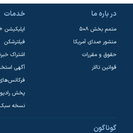
در باره ما
خدمات
متمم بخش ۵۰۸
اپلیکیشن +VOA
منشور صدای آمریکا
فیلترشکن
حقوق و مقررات
اشتراک خبرن
قوانین تالار
آگهی استخد
فرکانس‌های 
پخش رادیو
یادگیری زبان انگلیسی
نسخه سبک 
دنبال کنید
گوناگون