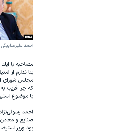
احمد علیرضابیگی ن
مصاحبه‌ با ایلن
بنا ندارم از ا
مجلس شورای اسل
با موضوع استیض
احمد رسولی‌نژا
صنایع و معادن 
بود وزیر استیضا