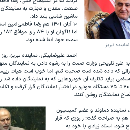
کردند که در استیضاح قبلی، رضا فاطمی
صنعت، معدن و تجارت به نمایندگان 
ماشین شاسی بلند داد.
۱۰ آبان ۱۴۰۱ هم رضا فاطمی‌امی
اما نا
سمت خود ابقا شده بود.
ماینده تبریز
احمد علیرضابیگی، نماینده تبریز، روز 
ا به طور تلویحی وزارت صمت را به رشوه دادن به نمایندگان مته
متیازاتی که داده شده است صحبت کنم. اما خوب است هیات ریی
امی بیاید تکلیف آن خودرو‌هایی که به نمایندگان داده شد
که چرا قریب به ۷۰ تا ۷۵ دستگاه خودرو در اختیار نمایندگان قرار گرفت و 
اح نمایندگان روشن کنند.
د، نماینده دماوند و عضو کمیسیون
هم به صراحت گفت: ر روزی که قرار
ح شود، اسناد زیادی با خود به