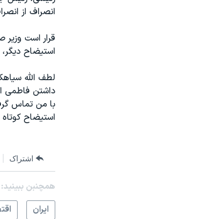
انصراف از انصر
قرار است وزیر 
استیضاح دیگر، اد
لطف الله سیاهک
داشتن فاطمی امی
با من تماس گرفت
استیضاح کوتاه ب
اشتراک
همچنبن ببینید:
ايران
اقت