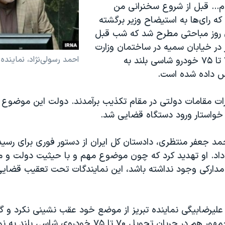
م... قبل از شروع سخنرانی من
 که رای‌ها به استیضاح وزیر برگشته
 روز مباحثی مطرح شد که شب قبل
 در خیابان سمیه در ساختمان وزارت
احمد رسولی‌نژاد، نماینده
صمت حواله ۷۰ تا ۷۵ خودرو شاسی بلند به
س داده شده است.
رات مقامات دولتی در مقام تکذیب برآمدند. دولت این موضوع ر
 خواستار ورود دستگاه قضایی شد.
مد جعفر منتظری، دادستان کل ایران از دستور فوری برای رسید
 داد. او تهدید کرد که چون موضوع مهم و با حیثیت دولت و 
ر مدارکی وجود نداشته باشد،‌ این نمایندگات تحت تعقیب قضایی
علیرضابیگی نماینده تبریز از موضع خود عقب نشینی نکرد و گف
رئیسی، رئیس جمهور هم در جریان تحویل ۷۰ تا ۷۵ خودروی ش