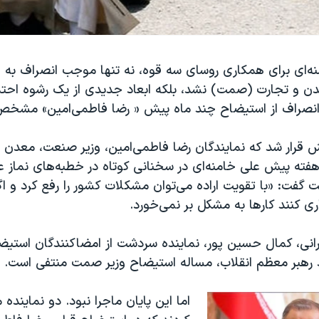
ه‌ای برای همکاری روسای سه قوه، نه تنها موجب انصراف به ا
ن و تجارت (صمت) نشد، بلکه ابعاد جدیدی از یک رشوه احتما
 انصراف از استیضاح چند ماه پیش « رضا فاطمی‌امین» مشخ
 قرار شد که نمایندگان رضا فاطمی‌امین، وزیر صنعت، معدن و
فته پیش علی خامنه‌ای در سخنانی کوتاه در خطبه‌های نماز عی
دیبهشت گفت: «با تقویت اراده می‌توان مشکلات کشور را رفع کرد و ا
 کنند کارها به مشکل بر نمی‌خورد.
رانی، کمال حسین پور، نماینده سردشت از امضاکنندگان استیض
 رهبر معظم انقلاب، مساله استیضاح وزیر صمت منتفی است.
اما این پایان ماجرا نبود. دو نماین