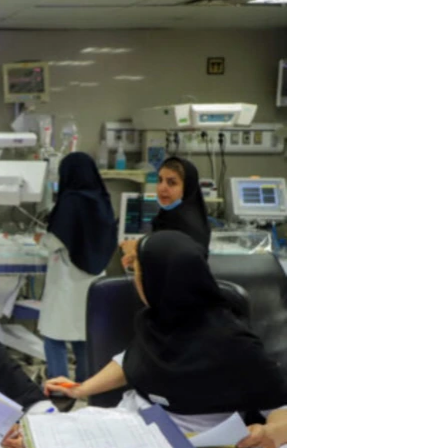
مستندها
فرهنگ و زندگی
حقوق شهروندی
انتخابات ریاست جمهوری آمریکا ۲۰۲۴
اقتصادی
حمله جمهوری اسلامی به اسرائیل
رمز مهسا
علم و فناوری
اسرائیل در جنگ
ورزش زنان در ایران
گالری عکس
اعتراضات زن، زندگی، آزادی
آرشیو پخش زنده
مجموعه مستندهای دادخواهی
تریبونال مردمی آبان ۹۸
دادگاه حمید نوری
چهل سال گروگان‌گیری
قانون شفافیت دارائی کادر رهبری ایران
اعتراضات مردمی آبان ۹۸
اسرائیل در جنگ