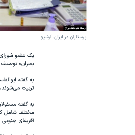
نرگس محمدی برنده جایزه نوبل صلح
همایش محافظه‌کاران آمریکا «سی‌پک»
صفحه‌های ویژه
پرستاران در ایران. آرشیو
سفر پرزیدنت ترامپ به چین
یک عضو شورای ع
بحران» توصیف کر
تربیت می‌شوند، 
به گفته مسئولا
مختلف شامل کشو
آفریقای جنوبی در