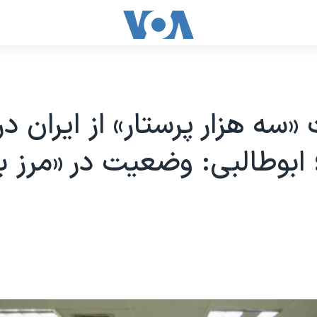
«سه هزار پرستار» از ایران د
ابوطالبی: وضعیت در «مرز ب