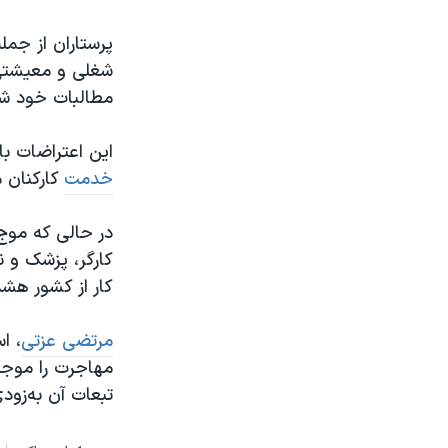
پرستاران از جم
شغلی و معیشتی 
مطالبات خود شده
این اعتراضات ب
خدمت
کارکنان 
در حالی که موج 
کارگر، پزشک و ن
کار از کشور هشدا
مرتضی عزتی
، ا
مهاجرت را موجب
تبعات آن به‌زود