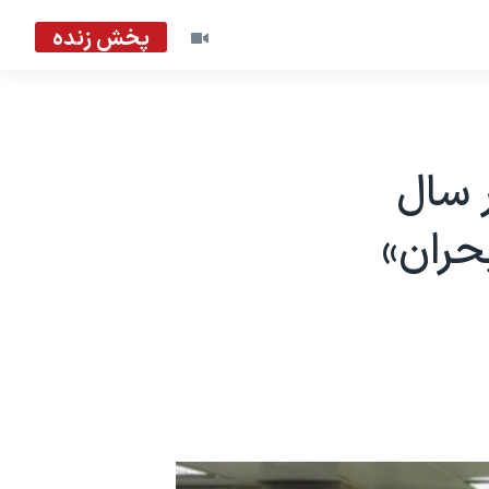
پخش زنده
ر سال
حران»