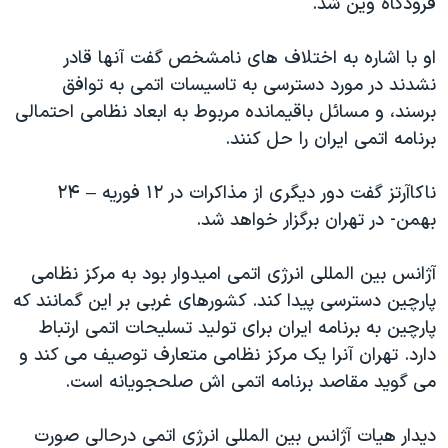
فرودگاه وین شد.
اسرائیل در جنگ
نرگس محمدی برنده جایزه نوبل صلح
او با اشاره به اختلاف های نامشخص گفت آنها قادر
همایش محافظه‌کاران آمریکا «سی‌پک»
نشدند در مورد دسترسی به تاسیسات اتمی به توافق
برسند، و مسائل باقیمانده مربوط به ابعاد نظامی احتمالی
صفحه‌های ویژه
برنامه اتمی ایران را حل کنند.
سفر پرزیدنت ترامپ به چین
ناکاآرتز گفت دور دیگری از مذاکرات در ۱۲ فوریه – ۲۴
بهمن- در تهران برگزار خواهد شد.
آژانس بین المللی انرژی اتمی امیدوار بود به مرکز نظامی
پارچین دسترسی پیدا کند. کشورهای غربی بر این گمانند که
پارچین به برنامه ایران برای تولید تسلیحات اتمی ارتباط
دارد. تهران آنرا یک مرکز نظامی متعارف توصیف می کند و
می گوید مقاصد برنامه اتمی اش صلحجویانه است.
دیدار هیات آژانس بین المللی انرژی اتمی درحالی صورت