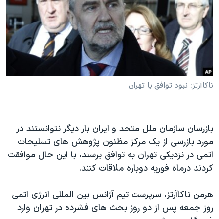
دنبال کنید
مستندها
فرهنگ و زندگی
حقوق شهروندی
انتخابات ریاست جمهوری آمریکا ۲۰۲۴
اقتصادی
حمله جمهوری اسلامی به اسرائیل
رمز مهسا
علم و فناوری
زبانهای مختلف
اسرائیل در جنگ
ورزش زنان در ایران
ناکاآرتز: نبود توافق با تهران
گالری عکس
اعتراضات زن، زندگی، آزادی
آرشیو پخش زنده
مجموعه مستندهای دادخواهی
بازرسان سازمان ملل متحد و ایران بار دیگر نتوانستند در
تریبونال مردمی آبان ۹۸
مورد بازرسی از یک مرکز مظنون پژوهش های تسلیحات
دادگاه حمید نوری
اتمی در نزدیکی تهران به توافق برسند، با این حال موافقت
کردند درماه فوریه دوباره ملاقات کنند.
چهل سال گروگان‌گیری
قانون شفافیت دارائی کادر رهبری ایران
هرمن ناکاآرتز، سرپرست تیم آژانس بین المللی انرژی اتمی
اعتراضات مردمی آبان ۹۸
روز جمعه پس از دو روز بحث های فشرده در تهران وارد