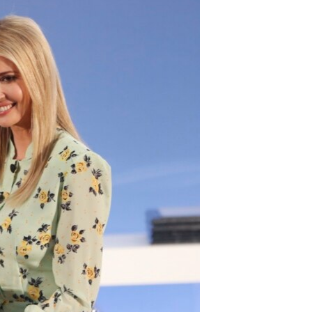
مستندها
فرهنگ و زندگی
حقوق شهروندی
انتخابات ریاست جمهوری آمریکا ۲۰۲۴
اقتصادی
حمله جمهوری اسلامی به اسرائیل
رمز مهسا
علم و فناوری
اسرائیل در جنگ
ورزش زنان در ایران
گالری عکس
اعتراضات زن، زندگی، آزادی
آرشیو پخش زنده
مجموعه مستندهای دادخواهی
تریبونال مردمی آبان ۹۸
دادگاه حمید نوری
چهل سال گروگان‌گیری
قانون شفافیت دارائی کادر رهبری ایران
اعتراضات مردمی آبان ۹۸
اسرائیل در جنگ