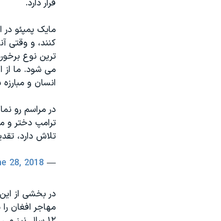
قرار دارد.
مایک پمپئو ​در ا
کنند، و وقتی آن
ترین نوع برخورد
می شود. ما از ا
انسان و مبارزه ب
در مراسم رو نمای
ترامپ دختر و مش
تلاش دارد، تقدی
e 28, 2018
— VOA Farsi (@VOAIran)
در بخشی از این 
مهاجر افغان را 
۱۲ سال نیز م