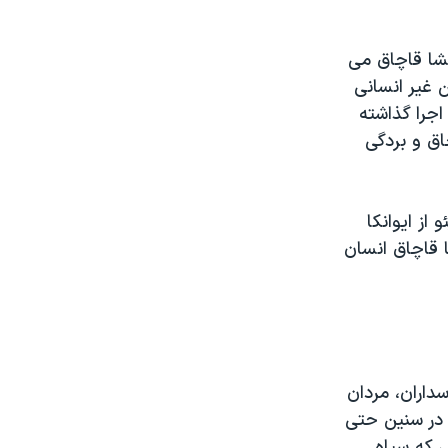
فحشا قاچاق می
 غیر انسانی
اجرا گذاشته
اق و بردگی
از ایوانکا
ا قاچاق انسان
داران، مردان
ی در سنین حتی
ی که سپاه