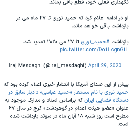
نگهداری فعلی خود، قطع باقی بماند.
اسرائیل در جنگ
نرگس محمدی برنده جایزه نوبل صلح
او در ادامه اعلام کرد که حمید نوری تا ۲۷ ماه می در
همایش محافظه‌کاران آمریکا «سی‌پک»
بازداشت باقی خواهد ماند.
صفحه‌های ویژه
بازداشت
#حمید_نوری
تا ۲۷ می ۲۰۲۰ تمدید شد.
سفر پرزیدنت ترامپ به چین
pic.twitter.com/Do1LcgnGtL
April 29, 2020
— Iraj Mesdaghi (@iraj_mesdaghi)
پیش از این صدای آمریکا با انتشار خبری اعلام کرده بود که
حمید نوری با نام مستعار «حمید عباسی» دادیار سابق در
دستگاه قضایی ایران
که براساس اسناد و مدارک موجود به
عنوان «عضو هیئت اعدام در گوهردشت» کرج در سال ۶۷
مطرح است روز شنبه ۱۸ آبان ماه در سوئد بازداشت شده
است.