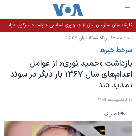
ینکهای
ابل
سترسی
کارشناسان سازمان ملل از جمهوری اسلامی خواستند سرکوب فزاینده اقلیت‌های قومی را متوقف کند
خانه
هش
پنجشنبه ۱۵ مرداد ۱۴۰۵ ایران ۱۶:۴۴
نسخه سبک وب‌سایت
ه
سرخط خبرها
حتوای
موضوع ها
صلی
بازداشت «حمید نوری» از عوامل
برنامه های تلویزیونی
ایران
هش
اعدام‌های سال ۱۳۶۷ بار دیگر در سوئد
جدول برنامه ها
ه
آمریکا
تمدید شد
فحه
صفحه‌های ویژه
جهان
صلی
فرکانس‌های صدای آمریکا
ورزشی
جام جهانی ۲۰۲۶
۱۰ اردیبهشت ۱۳۹۹
هش
پخش رادیویی
ه
گزیده‌ها
عملیات خشم حماسی
اشتراک
ستجو
۲۵۰سالگی آمریکا
ویژه برنامه‌ها
یادگیری زبان انگلیسی
ویدیوها
بایگانی برنامه‌های تلویزیونی