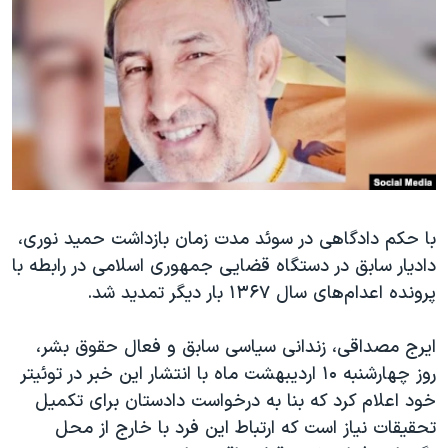
دنبال کنید
مستندها
فرهنگ و زندگی
حقوق شهروندی
انتخابات ریاست جمهوری آمریکا ۲۰۲۴
اقتصادی
حمله جمهوری اسلامی به اسرائیل
رمز مهسا
علم و فناوری
زبانهای مختلف
اسرائیل در جنگ
ورزش زنان در ایران
گالری عکس
اعتراضات زن، زندگی، آزادی
با حکم دادگاهی در سوئد مدت زمان بازداشت حمید نوری،
آرشیو پخش زنده
مجموعه مستندهای دادخواهی
دادیار سابق در دستگاه قضایی جمهوری اسلامی در رابطه با
تریبونال مردمی آبان ۹۸
پرونده اعدام‌های سال ۱۳۶۷ بار دیگر تمدید شد.
دادگاه حمید نوری
ایرج مصداقی، زندانی سیاسی سابق و فعال حقوق بشر،
چهل سال گروگان‌گیری
روز چهارشنبه ۱۰ اردیبهشت ماه با انتشار این خبر در توئیتر
قانون شفافیت دارائی کادر رهبری ایران
خود اعلام کرد که بنا به درخواست دادستان برای تکمیل
اعتراضات مردمی آبان ۹۸
تحقیقات نیاز است که ارتباط این فرد با خارج از محل