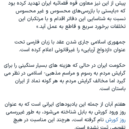
اسرائیل در جنگ
پیش از این نیز معاون قوه قضائیه ایران تهدید کرده بود
که «بایستی با بازرسی‌های محسوس و غیر محسوس
نرگس محمدی برنده جایزه نوبل صلح
نسبت به شناسایی این دفاتر اقدام و با مرتکبان این
همایش محافظه‌کاران آمریکا «سی‌پک»
تخلفات برخورد سریع و قاطع به عمل آید.»
صفحه‌های ویژه
جمهوری اسلامی جاری شدن عقد با زبان فارسی تحت
سفر پرزیدنت ترامپ به چین
عنوان «ازدواج آریایی» را غیرقانونی اعلام کرده است.
حکومت ایران در حالی که هزینه های بسیار سنگینی را برای
گرایش مردم به رسوم و مراسم مذهبی- اسلامی در نظر می
گیرد اما مخالف گرایش مردم به هر گونه نماد از ایران
باستان است.
هفتم آبان از جمله این یادبودهای ایرانی است که به عنوان
روز ورود کورش به بابل شناخته می‌شود، به طور غیررسمی
روز کورش
نام گرفته است، هرچند این مناسبت در هیچ
تقویمی ثبت نشده است.