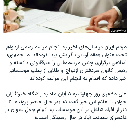
دنبال کنید
مستندها
فرهنگ و زندگی
حقوق شهروندی
انتخابات ریاست جمهوری آمریکا ۲۰۲۴
اقتصادی
حمله جمهوری اسلامی به اسرائیل
رمز مهسا
علم و فناوری
زبانهای مختلف
مردم ایران در سال‌های اخیر به انجام مراسم رسمی ازدواج
اسرائیل در جنگ
ورزش زنان در ایران
تحت عنوان «عقد آریایی» گرایش پیدا کرده‌اند اما جمهوری
گالری عکس
اعتراضات زن، زندگی، آزادی
اسلامی برگزاری چنین مراسم‌هایی را غیرقانونی دانسته و
آرشیو پخش زنده
مجموعه مستندهای دادخواهی
رئیس کانون سردفتران ازدواج و طلاق از پملپ موسساتی
خبر داده که اقدام به انجام این مراسم کرده‌اند.
تریبونال مردمی آبان ۹۸
دادگاه حمید نوری
علی مظفری روز چهارشنبه ۸ آبان ماه به باشگاه خبرنگاران
چهل سال گروگان‌گیری
جوان با اعلام این خبر گفت که «در حال حاضر پرونده ۲۱
نفر از افراد شاغل در این موسسات به اتهام جعل عنوان در
قانون شفافیت دارائی کادر رهبری ایران
دادسرای سعادت آباد در حال رسیدگی است.»
اعتراضات مردمی آبان ۹۸