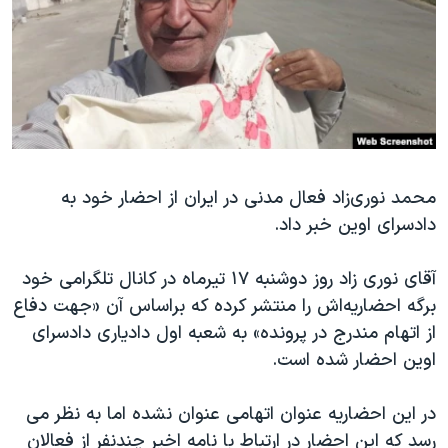
دنبال کنید
مستندها
فرهنگ و زندگی
حقوق شهروندی
انتخابات ریاست جمهوری آمریکا ۲۰۲۴
اقتصادی
حمله جمهوری اسلامی به اسرائیل
رمز مهسا
علم و فناوری
زبانهای مختلف
اسرائیل در جنگ
ورزش زنان در ایران
محمد نوری‌زاد فعال مدنی در ایران از احضار خود به
گالری عکس
اعتراضات زن، زندگی، آزادی
دادسرای اوین خبر داد.
آرشیو پخش زنده
مجموعه مستندهای دادخواهی
تریبونال مردمی آبان ۹۸
آقای نوری زاد روز دوشنبه ۱۷ تیرماه در کانال تلگرامی خود
برگه احضاریه‌اش را منتشر کرده که براساس آن «جهت دفاع
دادگاه حمید نوری
از اتهام مندرج در پرونده» به شعبه اول دادیاری دادسرای
چهل سال گروگان‌گیری
اوین احضار شده است.
قانون شفافیت دارائی کادر رهبری ایران
در این احضاریه عنوان اتهامی عنوان نشده اما به نظر می
اعتراضات مردمی آبان ۹۸
رسد که این احضار در ارتباط با نامه اخیر چندنفر از فعالان