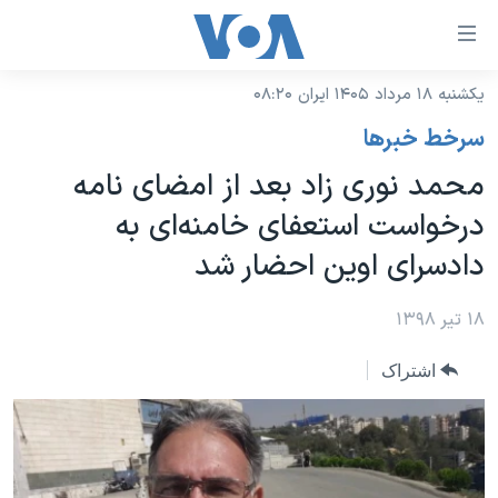
ینکهای
ابل
سترسی
یکشنبه ۱۸ مرداد ۱۴۰۵ ایران ۰۸:۲۰
خانه
هش
سرخط خبرها
نسخه سبک وب‌سایت
ه
محمد نوری زاد بعد از امضای نامه
حتوای
موضوع ها
درخواست استعفای خامنه‌ای به
صلی
برنامه های تلویزیونی
ایران
هش
دادسرای اوین احضار شد
جدول برنامه ها
ه
آمریکا
فحه
صفحه‌های ویژه
۱۸ تیر ۱۳۹۸
جهان
صلی
فرکانس‌های صدای آمریکا
ورزشی
جام جهانی ۲۰۲۶
هش
اشتراک
پخش رادیویی
ه
گزیده‌ها
عملیات خشم حماسی
ستجو
۲۵۰سالگی آمریکا
ویژه برنامه‌ها
یادگیری زبان انگلیسی
ویدیوها
بایگانی برنامه‌های تلویزیونی