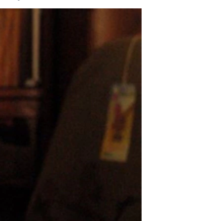
مستندها
فرهنگ و زندگی
حقوق شهروندی
انتخابات ریاست جمهوری آمریکا ۲۰۲۴
اقتصادی
حمله جمهوری اسلامی به اسرائیل
رمز مهسا
علم و فناوری
اسرائیل در جنگ
ورزش زنان در ایران
گالری عکس
اعتراضات زن، زندگی، آزادی
آرشیو پخش زنده
مجموعه مستندهای دادخواهی
تریبونال مردمی آبان ۹۸
دادگاه حمید نوری
چهل سال گروگان‌گیری
قانون شفافیت دارائی کادر رهبری ایران
اعتراضات مردمی آبان ۹۸
اسرائیل در جنگ