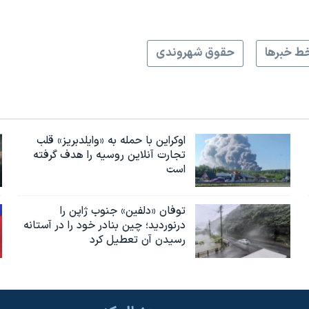
ط خبرها
حقوق شهروندی
اوکراین با حمله به «وایلدبریز» قلب
تجارت آنلاین روسیه را هدف گرفته
است
توفان «دلفین» جنوب ژاپن را
درنوردید؛ چین بنادر خود را در آستانه
رسیدن آن تعطیل کرد