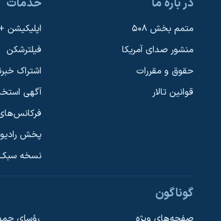
در باره ما
خدمات
متمم بخش ۵۰۸
اپلیکیشن +VOA
منشور صدای آمریکا
فیلترشکن
حقوق و مقررات
اشتراک خبرن
قوانین تالار
آگهی استخد
فرکانس‌های 
پخش رادیو
یادگیری زبان انگلیسی
نسخه سبک 
دنبال کنید
گوناگون
صفحه‌های ویژه
رؤسای جمهو