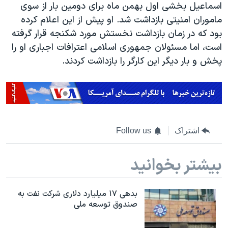
اسرائیل در جنگ
اسماعیل بخشی اول بهمن ماه برای دومین بار از سوی
ماموران امنیتی بازداشت شد. او پیش از این اعلام کرده
نرگس محمدی برنده جایزه نوبل صلح
بود که در زمان بازداشت نخستش مورد شکنجه قرار گرفته
همایش محافظه‌کاران آمریکا «سی‌پک»
است، اما مسئولان جمهوری اسلامی اعترافات اجباری او را
صفحه‌های ویژه
پخش و بار دیگر این کارگر را بازداشت کردند.
سفر پرزیدنت ترامپ به چین
اشتراک
Follow us
بیشتر بخوانید
بدهی ۱۷ میلیارد دلاری شرکت نفت به
صندوق توسعه ملی