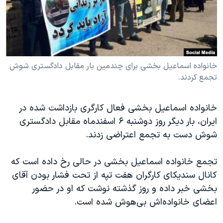
دنبال کنید
مستندها
فرهنگ و زندگی
حقوق شهروندی
انتخابات ریاست جمهوری آمریکا ۲۰۲۴
اقتصادی
حمله جمهوری اسلامی به اسرائیل
رمز مهسا
علم و فناوری
خانواده اسماعیل بخشی برای چندمین بار مقابل دادگستری شوش
زبانهای مختلف
تجمع کردند.
اسرائیل در جنگ
ورزش زنان در ایران
گالری عکس
اعتراضات زن، زندگی، آزادی
خانواده اسماعیل بخشی فعال کارگری بازداشت شده در
آرشیو پخش زنده
مجموعه مستندهای دادخواهی
ایران، بار دیگر روز دوشنبه ۶ اسفندماه مقابل دادگستری
شوش دست به تجمع اعتراضی زدند.
تریبونال مردمی آبان ۹۸
دادگاه حمید نوری
تجمع خانواده اسماعیل بخشی در حالی رخ داده است که
چهل سال گروگان‌گیری
کانال سندیکای کارگران هفت تپه از تحت فشار بودن آقای
بخشی خبر داده و روز گذشته نوشت که او در حضور
قانون شفافیت دارائی کادر رهبری ایران
اعضای خانواده‌اش بی‌هوش شده است.
اعتراضات مردمی آبان ۹۸