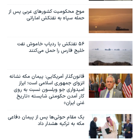
موج محکومیت کشورهای عربی پس از
حمله سپاه به نفتکش اماراتی
۵۶ نفتکش با ردیاب خاموش نفت
خلیج فارس را حمل می‌کنند
قانون‌گذار آمریکایی: پیمان مکه نشانه
انزوای جمهوری اسلامی است؛ ابراز
امیدواری جو ویلسون نسبت به روی
کار آمدن حکومتی شایسته «تاریخ
غنی ایران»
یک مقام حوثی‌ها پس از پیمان دفاعی
مکه به ترکیه هشدار داد