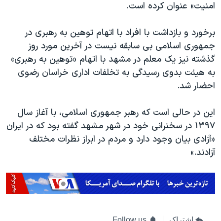
اسرائیل در جنگ
امنیت» عنوان کرده است.
نرگس محمدی برنده جایزه نوبل صلح
برخورد و بازداشت با افراد با اتهام توهین به رهبری در
همایش محافظه‌کاران آمریکا «سی‌پک»
جمهوری اسلامی بی سابقه نیست در آخرین مورد روز
صفحه‌های ویژه
گذشته نیز یک معلم در مشهد با اتهام «توهین به رهبری»
به هیئت بدوی رسیدگی به تخلفات اداری خراسان رضوی
سفر پرزیدنت ترامپ به چین
احضار شد.
این در حالی است که رهبر جمهوری اسلامی، با آغاز سال
۱۳۹۷ در سخنرانی خود در شهر مشهد گفته بود که در ایران
«آزادی بیان وجود دارد و مردم در ابراز نظرات مختلف
آزادند.»
اشتراک
Follow us