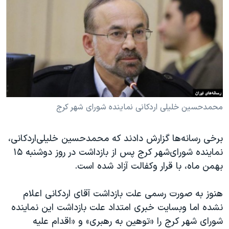
دنبال کنید
مستندها
فرهنگ و زندگی
حقوق شهروندی
انتخابات ریاست جمهوری آمریکا ۲۰۲۴
اقتصادی
حمله جمهوری اسلامی به اسرائیل
رمز مهسا
علم و فناوری
زبانهای مختلف
اسرائیل در جنگ
ورزش زنان در ایران
گالری عکس
اعتراضات زن، زندگی، آزادی
محمدحسین خلیلی اردکانی نماینده شورای شهر کرج
آرشیو پخش زنده
مجموعه مستندهای دادخواهی
برخی رسانه‌ها گزارش دادند که محمدحسین‌ خلیلی‌اردکانی،
تریبونال مردمی آبان ۹۸
نماینده شورای‌شهر کرج پس از بازداشت در روز دوشنبه ۱۵
دادگاه حمید نوری
بهمن ماه، با قرار وکفالت آزاد شده است.
چهل سال گروگان‌گیری
هنوز به صورت رسمی علت بازداشت آقای اردکانی اعلام
قانون شفافیت دارائی کادر رهبری ایران
نشده اما وبسایت خبری امتداد علت بازداشت این نماینده
اعتراضات مردمی آبان ۹۸
شورای شهر کرج را «توهین به رهبری» و «اقدام علیه