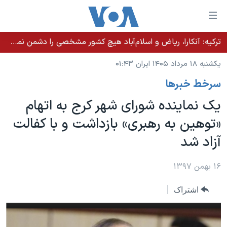
ینکهای
ابل
سترسی
ترکیه: آنکارا، ریاض و اسلام‌آباد هیچ کشور مشخصی را دشمن نمی‌دانند مگر اینکه آن کشور اقدام خصمانه‌ای انجام دهد
خانه
هش
یکشنبه ۱۸ مرداد ۱۴۰۵ ایران ۰۱:۴۳
نسخه سبک وب‌سایت
ه
سرخط خبرها
حتوای
موضوع ها
صلی
یک نماینده شورای شهر کرج به اتهام
برنامه های تلویزیونی
ایران
هش
«توهین به رهبری» بازداشت و با کفالت
جدول برنامه ها
ه
آمریکا
آزاد شد
فحه
صفحه‌های ویژه
جهان
صلی
فرکانس‌های صدای آمریکا
ورزشی
جام جهانی ۲۰۲۶
۱۶ بهمن ۱۳۹۷
هش
پخش رادیویی
ه
گزیده‌ها
عملیات خشم حماسی
اشتراک
ستجو
۲۵۰سالگی آمریکا
ویژه برنامه‌ها
یادگیری زبان انگلیسی
ویدیوها
بایگانی برنامه‌های تلویزیونی