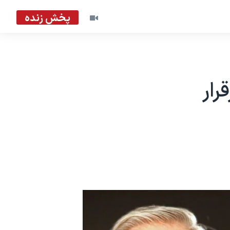
پخش زنده
رار