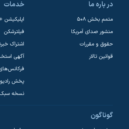
در باره ما
خدمات
متمم بخش ۵۰۸
اپلیکیشن +VOA
منشور صدای آمریکا
فیلترشکن
حقوق و مقررات
اشتراک خبرن
قوانین تالار
آگهی استخد
فرکانس‌های 
پخش رادیو
یادگیری زبان انگلیسی
نسخه سبک 
دنبال کنید
گوناگون