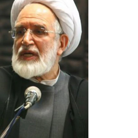
مستندها
فرهنگ و زندگی
حقوق شهروندی
انتخابات ریاست جمهوری آمریکا ۲۰۲۴
اقتصادی
حمله جمهوری اسلامی به اسرائیل
رمز مهسا
علم و فناوری
اسرائیل در جنگ
ورزش زنان در ایران
گالری عکس
اعتراضات زن، زندگی، آزادی
آرشیو پخش زنده
مجموعه مستندهای دادخواهی
تریبونال مردمی آبان ۹۸
دادگاه حمید نوری
چهل سال گروگان‌گیری
قانون شفافیت دارائی کادر رهبری ایران
اعتراضات مردمی آبان ۹۸
اسرائیل در جنگ