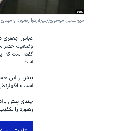
نرگس محمدی برنده جایزه نوبل صلح
همایش محافظه‌کاران آمریکا «سی‌پک»
میرحسین موسوی(چپ)،زهرا رهنورد و مهدی کروربی، رهبران جن
صفحه‌های ویژه
سفر پرزیدنت ترامپ به چین
وضعیت حصر میرح
گفته است که این
است.
پیش از این حسا
است.» اظهارنظر
چندی پیش برادر
رهنورد را تکذیب