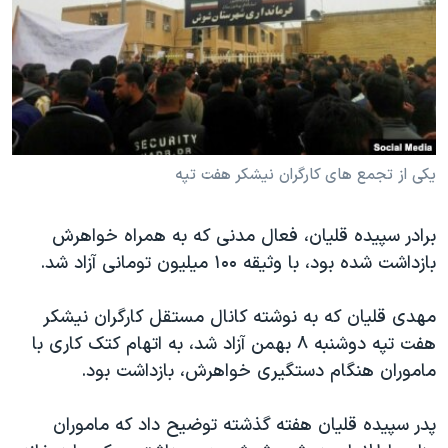
دنبال کنید
مستندها
فرهنگ و زندگی
حقوق شهروندی
انتخابات ریاست جمهوری آمریکا ۲۰۲۴
اقتصادی
حمله جمهوری اسلامی به اسرائیل
رمز مهسا
علم و فناوری
زبانهای مختلف
اسرائیل در جنگ
ورزش زنان در ایران
یکی از تجمع های کارگران نیشکر هفت تپه
گالری عکس
اعتراضات زن، زندگی، آزادی
برادر سپیده قلیان، فعال مدنی که به همراه خواهرش
آرشیو پخش زنده
مجموعه مستندهای دادخواهی
بازداشت شده بود، با وثیقه ۱۰۰ میلیون تومانی آزاد شد.
تریبونال مردمی آبان ۹۸
دادگاه حمید نوری
مهدی قلیان که به نوشته کانال مستقل کارگران نیشکر
هفت تپه دوشنبه ۸ بهمن آزاد شد، به اتهام کتک کاری با
چهل سال گروگان‌گیری
ماموران هنگام دستگیری خواهرش، بازداشت بود.
قانون شفافیت دارائی کادر رهبری ایران
اعتراضات مردمی آبان ۹۸
پدر سپیده قلیان هفته گذشته توضیح داد که ماموران