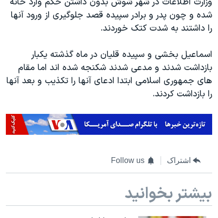
وزارت اطلاعات در شهر شوش بدون داشتن حکم وارد خانه
اسرائیل در جنگ
شده و چون پدر و برادر سپیده قصد جلوگیری از ورود آنها
نرگس محمدی برنده جایزه نوبل صلح
را داشتند به شدت کتک خوردند.
همایش محافظه‌کاران آمریکا «سی‌پک»
اسماعیل بخشی و سپیده قلیان در ماه گذشته یکبار
صفحه‌های ویژه
بازداشت شدند و مدعی شدند شکنجه شده اند اما مقام
سفر پرزیدنت ترامپ به چین
های جمهوری اسلامی ابتدا ادعای آنها را تکذیب و بعد آنها
را بازداشت کردند.
اشتراک
Follow us
بیشتر بخوانید