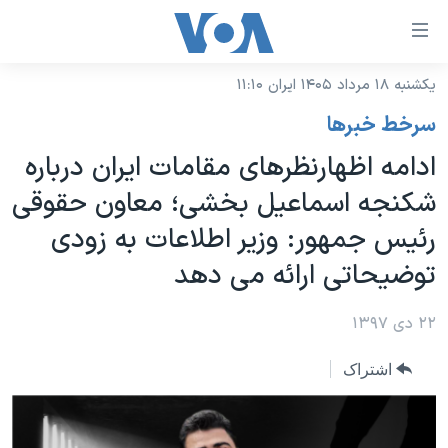
ینکهای
ابل
سترسی
یکشنبه ۱۸ مرداد ۱۴۰۵ ایران ۱۱:۱۰
خانه
هش
سرخط خبرها
نسخه سبک وب‌سایت
ه
ادامه اظهارنظرهای مقامات ایران درباره
حتوای
موضوع ها
شکنجه اسماعیل بخشی؛ معاون حقوقی
صلی
برنامه های تلویزیونی
ایران
هش
رئیس جمهور: وزیر اطلاعات به زودی
جدول برنامه ها
ه
آمریکا
توضیحاتی ارائه می دهد
فحه
صفحه‌های ویژه
جهان
صلی
فرکانس‌های صدای آمریکا
۲۲ دی ۱۳۹۷
ورزشی
جام جهانی ۲۰۲۶
هش
پخش رادیویی
ه
گزیده‌ها
عملیات خشم حماسی
اشتراک
ستجو
۲۵۰سالگی آمریکا
ویژه برنامه‌ها
یادگیری زبان انگلیسی
ویدیوها
بایگانی برنامه‌های تلویزیونی