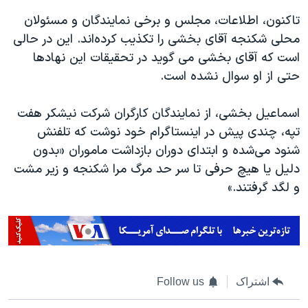
اسرائیل در جنگ
تاکنون، اطلاعات، مجلس و برخی نمایندگان و مسئولان
نرگس محمدی برنده جایزه نوبل صلح
محلی شکنجه آقای بخشی را تکذیب کرده‌اند. این در حالی
همایش محافظه‌کاران آمریکا «سی‌پک»
است که آقای بخشی می گوید در تحقیقات این نهادها
حتی از او سوال نشده است.
صفحه‌های ویژه
سفر پرزیدنت ترامپ به چین
اسماعیل بخشی، از نمایندگان کارگران شرکت نیشکر هفت
تپه، چندی پیش در اینستاگرام خود نوشت که تلفنش
شنود می‌شده و ابتدای دوران بازداشت ماموران «بدون
دلیل یا هیچ حرفی تا سر حد مرگ مرا شکنجه و زیر مشت
و لگد گرفتند.»
اشتراک
Follow us