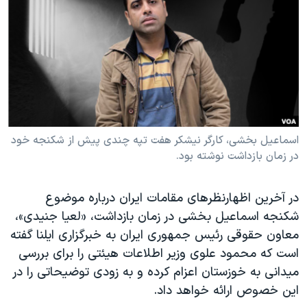
دنبال کنید
مستندها
فرهنگ و زندگی
حقوق شهروندی
انتخابات ریاست جمهوری آمریکا ۲۰۲۴
اقتصادی
حمله جمهوری اسلامی به اسرائیل
رمز مهسا
علم و فناوری
زبانهای مختلف
اسرائیل در جنگ
ورزش زنان در ایران
گالری عکس
اعتراضات زن، زندگی، آزادی
اسماعیل بخشی، کارگر نیشکر هفت تپه چندی پیش از شکنجه خود
در زمان بازداشت نوشته بود.
آرشیو پخش زنده
مجموعه مستندهای دادخواهی
تریبونال مردمی آبان ۹۸
در آخرین اظهارنظرهای مقامات ایران درباره موضوع
دادگاه حمید نوری
شکنجه اسماعیل بخشی در زمان بازداشت، «لعیا جنیدی»،
معاون حقوقی رئیس جمهوری ایران به خبرگزاری ایلنا گفته
چهل سال گروگان‌گیری
است که محمود علوی وزیر اطلاعات هیئتی را برای بررسی
قانون شفافیت دارائی کادر رهبری ایران
میدانی به خوزستان اعزام کرده و به زودی توضیحاتی را در
اعتراضات مردمی آبان ۹۸
این خصوص ارائه خواهد داد.