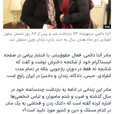
دنبال کنید
مستندها
فرهنگ و زندگی
حقوق شهروندی
انتخابات ریاست جمهوری آمریکا ۲۰۲۴
اقتصادی
حمله جمهوری اسلامی به اسرائیل
رمز مهسا
علم و فناوری
آتنا دائمی درمهرماه ۹۳ بازداشت شد و پس از ۸۶ روز تحمل سلول
زبانهای مختلف
انفرادی دی ماه همان سال به «بند زنان» زندان اوین منتقل شد.
اسرائیل در جنگ
ورزش زنان در ایران
گالری عکس
اعتراضات زن، زندگی، آزادی
مادر آتنا دائمی، فعال حقوق‌بشر، با انتشار پیامی در صفحه
آرشیو پخش زنده
مجموعه مستندهای دادخواهی
اینستاگرام خود از شکنجه دخترش نوشت و گفت که
شکنجه نه فقط در دوران بازجویی بلکه در تمام مدت
تریبونال مردمی آبان ۹۸
انفرادی، حبس، دادگاه، زندان و دادسرا در ایران رایج است.
دادگاه حمید نوری
چهل سال گروگان‌گیری
مادر این زندانی در ادامه به بازداشت چندساعته خود در
سال گذشته و ضرب و شتم ماموران و لباس شخصی‌ها
قانون شفافیت دارائی کادر رهبری ایران
اشاره کرده گفته است که «کتک زدن و فحاشی به یک مادر
اعتراضات مردمی آبان ۹۸
در کدام مسلک و دین و کشور مورد تایید است؟»