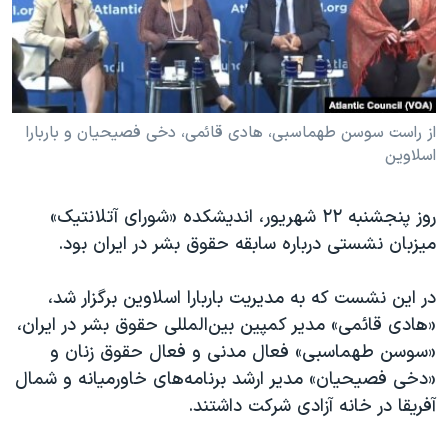
دنبال کنید
مستندها
فرهنگ و زندگی
حقوق شهروندی
انتخابات ریاست جمهوری آمریکا ۲۰۲۴
اقتصادی
حمله جمهوری اسلامی به اسرائیل
رمز مهسا
علم و فناوری
از راست سوسن طهماسبی، هادی قائمی، دخی فصیحیان و باربارا
زبانهای مختلف
اسلاوین
اسرائیل در جنگ
ورزش زنان در ایران
گالری عکس
اعتراضات زن، زندگی، آزادی
روز پنجشنبه ۲۲ شهریور، اندیشکده «شورای آتلانتیک»
آرشیو پخش زنده
مجموعه مستندهای دادخواهی
میزبان نشستی درباره سابقه حقوق بشر در ایران بود.
تریبونال مردمی آبان ۹۸
در این نشست که به مدیریت باربارا اسلاوین برگزار شد،
دادگاه حمید نوری
«هادی قائمی» مدیر کمپین بین‌المللی حقوق بشر در ایران،
چهل سال گروگان‌گیری
«سوسن طهماسبی» فعال مدنی و فعال حقوق زنان و
«دخی فصیحیان» مدیر ارشد برنامه‌های خاورمیانه و شمال
قانون شفافیت دارائی کادر رهبری ایران
آفریقا در خانه آزادی شرکت داشتند.
اعتراضات مردمی آبان ۹۸