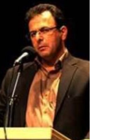
مستندها
فرهنگ و زندگی
حقوق شهروندی
انتخابات ریاست جمهوری آمریکا ۲۰۲۴
اقتصادی
حمله جمهوری اسلامی به اسرائیل
رمز مهسا
علم و فناوری
اسرائیل در جنگ
ورزش زنان در ایران
گالری عکس
اعتراضات زن، زندگی، آزادی
آرشیو پخش زنده
مجموعه مستندهای دادخواهی
تریبونال مردمی آبان ۹۸
دادگاه حمید نوری
چهل سال گروگان‌گیری
قانون شفافیت دارائی کادر رهبری ایران
اعتراضات مردمی آبان ۹۸
اسرائیل در جنگ