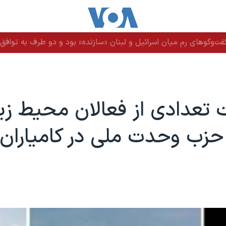
ت‌وگوهای رم میان اسرائیل و لبنان «سازنده» بود و دو طرف به توافق ن
 تعدادی از فعالان محیط ز
زب وحدت ملی در کامیاران