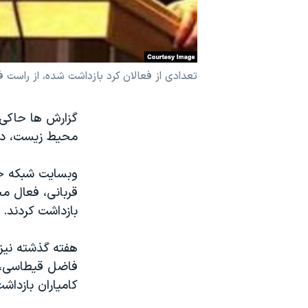
نرگس محمدی برنده جایزه نوبل صلح
همایش محافظه‌کاران آمریکا «سی‌پک»
صفحه‌های ویژه
تعدادی از فعالان کرد بازداشت شده، از راس
سفر پرزیدنت ترامپ به چین
گزارش ها حاکی 
محیط زیست، در 
قربانی، فعال مح
بازداشت کردند.
هفته گذشته نیز
فاضل قیطاسی، ر
کامیاران بازداش