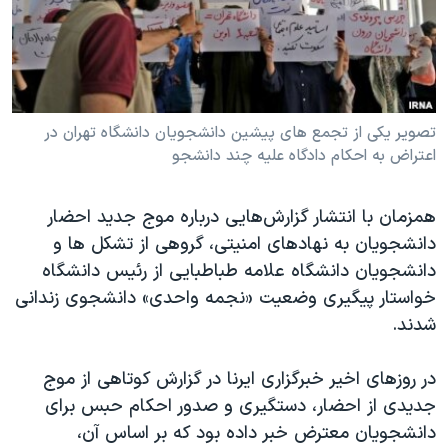
دنبال کنید
مستندها
فرهنگ و زندگی
حقوق شهروندی
انتخابات ریاست جمهوری آمریکا ۲۰۲۴
اقتصادی
حمله جمهوری اسلامی به اسرائیل
رمز مهسا
علم و فناوری
تصویر یکی از تجمع های پیشین دانشجویان دانشگاه تهران در
زبانهای مختلف
اعتراض به احکام دادگاه علیه چند دانشجو
اسرائیل در جنگ
ورزش زنان در ایران
گالری عکس
اعتراضات زن، زندگی، آزادی
همزمان با انتشار گزارش‌هایی درباره موج جدید احضار
آرشیو پخش زنده
مجموعه مستندهای دادخواهی
دانشجویان به نهادهای امنیتی، گروهی از تشکل ها و
دانشجویان دانشگاه علامه طباطبایی از رئیس دانشگاه
تریبونال مردمی آبان ۹۸
خواستار پیگیری وضعیت «نجمه واحدی» دانشجوی زندانی
دادگاه حمید نوری
شدند.
چهل سال گروگان‌گیری
در روزهای اخیر خبرگزاری ایرنا در گزارش کوتاهی از موج
قانون شفافیت دارائی کادر رهبری ایران
جدیدی از احضار، دستگیری و صدور احکام حبس برای
اعتراضات مردمی آبان ۹۸
دانشجویان معترض خبر داده بود که بر اساس آن،