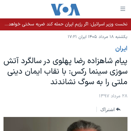
ینکهای
ابل
سترسی
نخست وزیر اسرائيل: اگر رژیم ایران حمله کند ضربه سختی خواهد خورد
خانه
هش
یکشنبه ۱۸ مرداد ۱۴۰۵ ایران ۱۷:۲۱
نسخه سبک وب‌سایت
ه
ايران
حتوای
موضوع ها
صلی
پیام شاهزاده رضا پهلوی در سالگرد آتش
برنامه های تلویزیونی
ایران
هش
سوزی سینما رکس: با نقاب ایمان دینی
جدول برنامه ها
ه
آمریکا
ملتی را به سوگ نشاندند
فحه
صفحه‌های ویژه
جهان
صلی
فرکانس‌های صدای آمریکا
ورزشی
جام جهانی ۲۰۲۶
۲۸ مرداد ۱۳۹۷
هش
پخش رادیویی
ه
گزیده‌ها
عملیات خشم حماسی
اشتراک
ستجو
۲۵۰سالگی آمریکا
ویژه برنامه‌ها
یادگیری زبان انگلیسی
ویدیوها
بایگانی برنامه‌های تلویزیونی