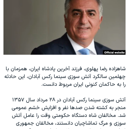
دنبال کنید
مستندها
فرهنگ و زندگی
حقوق شهروندی
انتخابات ریاست جمهوری آمریکا ۲۰۲۴
اقتصادی
حمله جمهوری اسلامی به اسرائیل
رمز مهسا
علم و فناوری
زبانهای مختلف
اسرائیل در جنگ
ورزش زنان در ایران
گالری عکس
اعتراضات زن، زندگی، آزادی
شاهزاده رضا پهلوی، فرزند آخرین پادشاه ایران، همزمان با
آرشیو پخش زنده
مجموعه مستندهای دادخواهی
چهلمین سالگرد آتش سوزی سینما رکس آبادان، این حادثه
تریبونال مردمی آبان ۹۸
را به حاکمان کنونی ایران مربوط دانست.
دادگاه حمید نوری
آتش سوزی سینما رکس آبادان در ۲۸ مرداد سال ۱۳۵۷
چهل سال گروگان‌گیری
منجر به کشته شدن صدها نفر و افزایش خشم عمومی
قانون شفافیت دارائی کادر رهبری ایران
شد. مخالفان شاه دستگاه حکومتی وقت را عامل آتش
اعتراضات مردمی آبان ۹۸
سوزی و مرگ تماشاچیان دانستند، مخالفان جمهوری