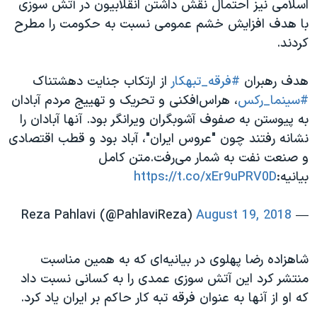
اسلامی نیز احتمال نقش داشتن انقلابیون در آتش سوزی
اسرائیل در جنگ
با هدف افزایش خشم عمومی نسبت به حکومت را مطرح
نرگس محمدی برنده جایزه نوبل صلح
کردند.
همایش محافظه‌کاران آمریکا «سی‌پک»
هدف رهبران
#فرقه_تبهکار
از ارتکاب جنایت دهشتناک
صفحه‌های ویژه
#سینما_رکس
، هراس‌افکنی و تحریک و تهییج مردم آبادان
سفر پرزیدنت ترامپ به چین
به پيوستن به صفوف آشوبگران ويرانگر بود. آنها آبادان را
نشانه رفتند چون "عروس ایران"، آباد بود و قطب اقتصادی
و صنعت نفت به شمار می‌رفت.متن کامل
بیانیه:
https://t.co/xEr9uPRV0D
August 19, 2018
— Reza Pahlavi (@PahlaviReza)
شاهزاده رضا پهلوی در بیانیه‌ای که به همین مناسبت
منتشر کرد این آتش سوزی عمدی را به کسانی نسبت داد
که او از آنها به عنوان فرقه تبه کار حاکم بر ایران یاد کرد.