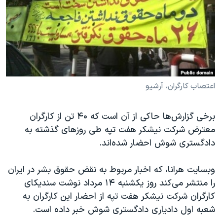
دنبال کنید
مستندها
فرهنگ و زندگی
حقوق شهروندی
انتخابات ریاست جمهوری آمریکا ۲۰۲۴
اقتصادی
حمله جمهوری اسلامی به اسرائیل
رمز مهسا
علم و فناوری
زبانهای مختلف
اسرائیل در جنگ
ورزش زنان در ایران
اعتصاب کارگران، آرشیو
گالری عکس
اعتراضات زن، زندگی، آزادی
برخی گزارش‌ها حاکی از آن است که ۴۰ تن از کارگران
آرشیو پخش زنده
مجموعه مستندهای دادخواهی
معترض شرکت نیشکر هفت تپه طی روزهای گذشته به
تریبونال مردمی آبان ۹۸
دادگستری شوش احضار شده‌اند.
دادگاه حمید نوری
وبسایت هرانا، که اخبار مربوط به نقض حقوق بشر در ایران
چهل سال گروگان‌گیری
را منتشر می‌کند روز یکشنبه ۱۴ مرداد نوشت سندیکای
قانون شفافیت دارائی کادر رهبری ایران
کارگران شرکت نیشکر هفت تپه از احضار این کارگران به
اعتراضات مردمی آبان ۹۸
شعبه اول دادیاری دادگستری شوش خبر داده است.