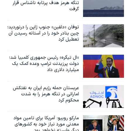
تنگه هرمز هدف پرتابه ناشناس قرار
گرفت
توفان «دلفین» جنوب ژاپن را درنوردید؛
چین بنادر خود را در آستانه رسیدن آن
تعطیل کرد
«ال تیگره» رئیس جمهوری کلمبیا شد؛
دولت پرزیدنت ترامپ وعده کمک یک
میلیارد دلاری داد
عربستان حمله رژیم ایران به نفتکش
اماراتی در تنگه هرمز را به‌ شدت
محکوم کرد
مارکو روبیو: آمریکا برای تامین مواد
معدنی مورد نیاز خود به کشورهای
دیگر وابسته نخواهد بود