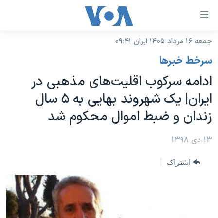
ینکهای
ابل
سترسی
جمعه ۱۶ مرداد ۱۴۰۵ ایران ۰۹:۴۱
خانه
هش
سرخط خبرها
نسخه سبک وب‌سایت
ه
ادامه سرکوب اقلیت‌های مذهبی در
حتوای
موضوع ها
ایران| یک شهروند بهایی به ۵ سال
صلی
برنامه های تلویزیونی
ایران
هش
زندان و ضبط اموال محکوم شد
جدول برنامه ها
ه
آمریکا
فحه
صفحه‌های ویژه
۱۳ دی ۱۳۹۸
جهان
صلی
فرکانس‌های صدای آمریکا
ورزشی
جام جهانی ۲۰۲۶
هش
اشتراک
پخش رادیویی
ه
گزیده‌ها
عملیات خشم حماسی
ستجو
۲۵۰سالگی آمریکا
ویژه برنامه‌ها
یادگیری زبان انگلیسی
ویدیوها
بایگانی برنامه‌های تلویزیونی