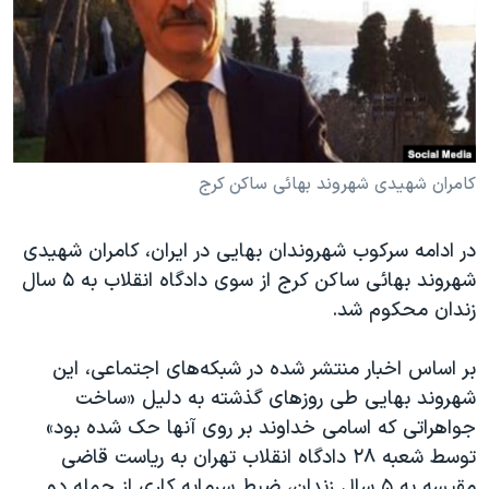
دنبال کنید
مستندها
فرهنگ و زندگی
حقوق شهروندی
انتخابات ریاست جمهوری آمریکا ۲۰۲۴
اقتصادی
حمله جمهوری اسلامی به اسرائیل
رمز مهسا
علم و فناوری
زبانهای مختلف
اسرائیل در جنگ
ورزش زنان در ایران
کامران شهیدی شهروند بهائی ساکن کرج
گالری عکس
اعتراضات زن، زندگی، آزادی
در ادامه سرکوب شهروندان بهایی در ایران، کامران شهیدی
آرشیو پخش زنده
مجموعه مستندهای دادخواهی
شهروند بهائی ساکن کرج از سوی دادگاه انقلاب به ۵ سال
تریبونال مردمی آبان ۹۸
زندان محکوم شد.
دادگاه حمید نوری
بر اساس اخبار منتشر شده در شبکه‌های اجتماعی، این
چهل سال گروگان‌گیری
شهروند بهایی طی روزهای گذشته به دلیل «ساخت
قانون شفافیت دارائی کادر رهبری ایران
جواهراتی که اسامی خداوند بر روی آنها حک شده بود»
توسط شعبه ۲۸ دادگاه انقلاب تهران به ریاست قاضی
اعتراضات مردمی آبان ۹۸
مقیسه به ۵ سال زندان، ضبط سرمایه کاری از جمله دو