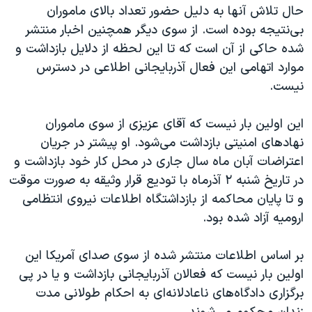
اسرائیل در جنگ
حال تلاش‌ آنها به دلیل حضور تعداد بالای ماموران
بی‌نتیجه بوده است. از سوی دیگر همچنین اخبار منتشر
نرگس محمدی برنده جایزه نوبل صلح
شده حاکی از آن است که تا این لحظه از دلایل بازداشت و
همایش محافظه‌کاران آمریکا «سی‌پک»
موارد اتهامی این فعال آذربایجانی اطلاعی در دسترس
صفحه‌های ویژه
نیست.
سفر پرزیدنت ترامپ به چین
این اولین بار نیست که آقای عزیزی از سوی ماموران
نهادهای امنیتی بازداشت می‌شود. او پیشتر در جریان
اعتراضات آبان ماه سال جاری در محل کار خود بازداشت و
در تاریخ شنبه ۲ آذرماه با تودیع قرار وثیقه به صورت موقت
و تا پایان محاکمه از بازداشتگاه اطلاعات نیروی انتظامی
ارومیه آزاد شده بود.
بر اساس اطلاعات منتشر شده از سوی صدای آمریکا این
اولین بار نیست که فعالان آذربایجانی بازداشت و یا در پی
برگزاری دادگاه‌های ناعادلانه‌ای به احکام طولانی مدت