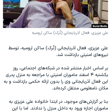
دنبال کنید
مستندها
فرهنگ و زندگی
حقوق شهروندی
انتخابات ریاست جمهوری آمریکا ۲۰۲۴
اقتصادی
حمله جمهوری اسلامی به اسرائیل
رمز مهسا
علم و فناوری
علی عزیزی، فعال آذربایجانی (تُرک) ساکن ارومیه
زبانهای مختلف
اسرائیل در جنگ
ورزش زنان در ایران
علی عزیزی، فعال آذربایجانی (تُرک) ساکن ارومیه، توسط
گالری عکس
اعتراضات زن، زندگی، آزادی
نیروهای امنیتی بازداشت شد.
آرشیو پخش زنده
مجموعه مستندهای دادخواهی
بر اساس اخبار منتشر شده در شبکه‌های اجتماعی، روز
تریبونال مردمی آبان ۹۸
یکشنبه ۴ اسفند ماموران امنیتی با مراجعه به منزل پدری
دادگاه حمید نوری
این فعال آذربایجانی وی را بدون ارائه حکمی بازداشت و به
چهل سال گروگان‌گیری
مکان نامعلومی منتقل کرده‌اند.
قانون شفافیت دارائی کادر رهبری ایران
بنا بر گزارش‌های موجود، در ابتدا خانواده علی عزیزی به
اعتراضات مردمی آبان ۹۸
ماموران اجازه ورود به داخل منزل را ندادند. اما با این