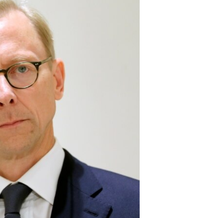
مستندها
فرهنگ و زندگی
حقوق شهروندی
انتخابات ریاست جمهوری آمریکا ۲۰۲۴
اقتصادی
حمله جمهوری اسلامی به اسرائیل
رمز مهسا
علم و فناوری
اسرائیل در جنگ
ورزش زنان در ایران
گالری عکس
اعتراضات زن، زندگی، آزادی
آرشیو پخش زنده
مجموعه مستندهای دادخواهی
تریبونال مردمی آبان ۹۸
دادگاه حمید نوری
چهل سال گروگان‌گیری
قانون شفافیت دارائی کادر رهبری ایران
اعتراضات مردمی آبان ۹۸
اسرائیل در جنگ