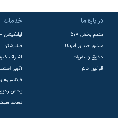
در باره ما
خدمات
متمم بخش ۵۰۸
اپلیکیشن +VOA
منشور صدای آمریکا
فیلترشکن
حقوق و مقررات
اشتراک خبرن
قوانین تالار
آگهی استخد
فرکانس‌های 
پخش رادیو
یادگیری زبان انگلیسی
نسخه سبک 
دنبال کنید