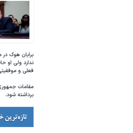
برایان هوک در م
ندارد ولی او حا
فعلی و موفقیتی
مقامات جمهوری ا
برداشته شود.