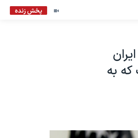
پخش زنده
یران
که به