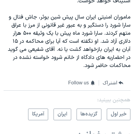
استیناف خواهد خواست.
اسرائیل در جنگ
نرگس محمدی برنده جایزه نوبل صلح
ماموران امنیتی ایران سال پیش شین بوئر، جاش فتال و
همایش محافظه‌کاران آمریکا «سی‌پک»
سارا شورد را دستگیر و به عبور غیر قانونی از مرز با عراق
متهم کردند. سارا شورد ماه پیش با یک وثیقه ۵۰۰ هزار
صفحه‌های ویژه
دلاری آزاد شد. او نگفته است که آیا برای محاکمه در ۱۵
سفر پرزیدنت ترامپ به چین
آبان به ایران بازخواهد گشت یا نه. آقای شفیعی می گوید
در احضاریه های دادگاه از خانم شرود خواسته نشده در
محاکمات حاضر شود.
اشتراک
Follow us
همچنبن ببینید:
خبر اول
گزيده‌ها
ايران
آمريکا