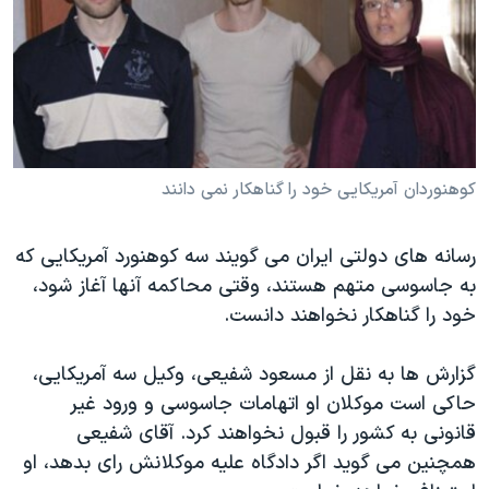
دنبال کنید
مستندها
فرهنگ و زندگی
حقوق شهروندی
انتخابات ریاست جمهوری آمریکا ۲۰۲۴
اقتصادی
حمله جمهوری اسلامی به اسرائیل
رمز مهسا
علم و فناوری
زبانهای مختلف
اسرائیل در جنگ
ورزش زنان در ایران
کوهنوردان آمریکایی خود را گناهکار نمی دانند
گالری عکس
اعتراضات زن، زندگی، آزادی
رسانه های دولتی ایران می گویند سه کوهنورد آمریکایی که
آرشیو پخش زنده
مجموعه مستندهای دادخواهی
به جاسوسی متهم هستند، وقتی محاکمه آنها آغاز شود،
تریبونال مردمی آبان ۹۸
خود را گناهکار نخواهند دانست.
دادگاه حمید نوری
گزارش ها به نقل از مسعود شفیعی، وکیل سه آمریکایی،
چهل سال گروگان‌گیری
حاکی است موکلان او اتهامات جاسوسی و ورود غیر
قانون شفافیت دارائی کادر رهبری ایران
قانونی به کشور را قبول نخواهند کرد. آقای شفیعی
اعتراضات مردمی آبان ۹۸
همچنین می گوید اگر دادگاه علیه موکلانش رای بدهد، او