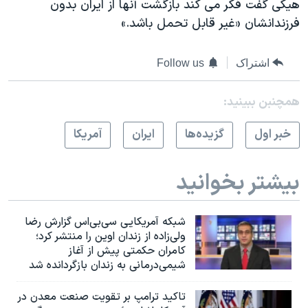
هیکی گفت فکر می کند بازگشت آنها از ایران بدون
اسرائیل در جنگ
فرزندانشان «غیر قابل تحمل باشد.»
نرگس محمدی برنده جایزه نوبل صلح
همایش محافظه‌کاران آمریکا «سی‌پک»
اشتراک
Follow us
صفحه‌های ویژه
همچنبن ببینید:
سفر پرزیدنت ترامپ به چین
خبر اول
گزيده‌ها
ايران
آمريکا
بیشتر بخوانید
شبکه آمریکایی سی‌بی‌‌اس گزارش رضا
ولی‌زاده از زندان اوین را منتشر کرد؛
کامران حکمتی پیش از آغاز
شیمی‌درمانی به زندان بازگردانده شد
تاکید ترامپ بر تقویت صنعت معدن در