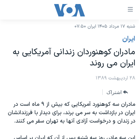
ینکهای
ابل
سترسی
شنبه ۱۷ مرداد ۱۴۰۵ ایران ۰۷:۵۰
خانه
هش
ايران
نسخه سبک وب‌سایت
ه
مادران کوهنوردان زندانی آمریکایی به
حتوای
موضوع ها
ایران می روند
صلی
برنامه های تلویزیونی
ایران
هش
جدول برنامه ها
۲۸ اردیبهشت ۱۳۸۹
ه
آمریکا
فحه
صفحه‌های ویژه
جهان
اشتراک
صلی
فرکانس‌های صدای آمریکا
ورزشی
جام جهانی ۲۰۲۶
مادران سه کوهنورد آمریکایی که بیش از ۹ ماه است در
هش
پخش رادیویی
ایران در بازداشت به سر می برند، برای دیدار با فرزندانشان
ه
گزیده‌ها
عملیات خشم حماسی
در زندان و درخواست آزادی آنها به تهران سفر می کنند.
ستجو
۲۵۰سالگی آمریکا
ویژه برنامه‌ها
یادگیری زبان انگلیسی
ویدیوها
بایگانی برنامه‌های تلویزیونی
این سه مادر، روز سه شنبه پس از آن که ایران بر اساس