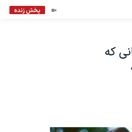
پخش زنده
نانی که