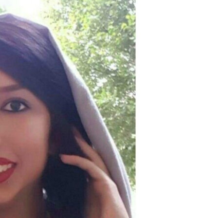
مستندها
فرهنگ و زندگی
حقوق شهروندی
انتخابات ریاست جمهوری آمریکا ۲۰۲۴
اقتصادی
حمله جمهوری اسلامی به اسرائیل
رمز مهسا
علم و فناوری
اسرائیل در جنگ
ورزش زنان در ایران
گالری عکس
اعتراضات زن، زندگی، آزادی
آرشیو پخش زنده
مجموعه مستندهای دادخواهی
تریبونال مردمی آبان ۹۸
دادگاه حمید نوری
چهل سال گروگان‌گیری
قانون شفافیت دارائی کادر رهبری ایران
اعتراضات مردمی آبان ۹۸
اسرائیل در جنگ