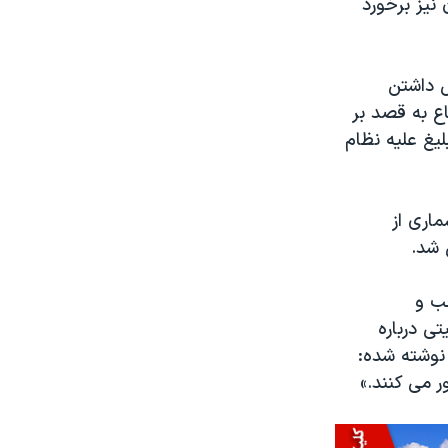
 نیز برخورد
ل داشتن
اع به قصد بر
یغ علیه نظام
اری از
 شد.
جب و
تی درباره
 نوشته شده:
 می کنند.»