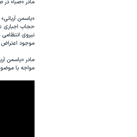
مادر «صبا»‌ در
«یاسمن آریانی» 
حجاب اجباری علن
نیروی انتظامی د
موجود اعتراض د
مادر «یاسمن آریا
مواجه با موضوع 