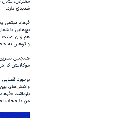
معترض، نشان داد
شدیدی دارد.
فرهاد میثمی یک
بج‌هایی با شعار
هم زدن امنیت ک
و توهین به حجا
همچنین نسرین 
موکلانش که در 
برخورد قضایی جم
واکنش‌های بین ا
بازداشت «فرهاد
من با حجاب اجب