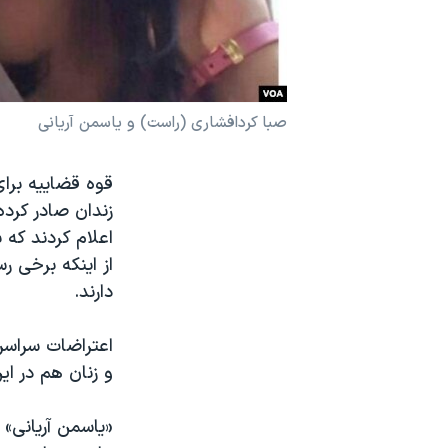
نرگس محمدی برنده جایزه نوبل صلح
همایش محافظه‌کاران آمریکا «سی‌پک»
صفحه‌های ویژه
صبا کردافشاری (راست) و یاسمن آریانی
سفر پرزیدنت ترامپ به چین
زندان صادر کرده
از اینکه برخی ر
دارند.
و زنان هم در ای