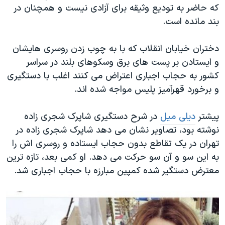
اسرائیل در جنگ
که حاضر به تودیع وثیقه برای آزادی نیست و همچنان در
بند مانده است.
نرگس محمدی برنده جایزه نوبل صلح
همایش محافظه‌کاران آمریکا «سی‌پک»
دختران خیابان انقلاب که با به چوب زدن روسری هایشان
صفحه‌های ویژه
و ایستادن بر پست های برق وسکوهای بلند در سراسر
کشور به حجاب اجباری اعتراض می کنند اغلب با دستگیری
سفر پرزیدنت ترامپ به چین
و برخورد قهرآمیز پلیس مواجه شده اند.
پیشتر
دیلی میل
در شرح دستگیری شاپرک شجری زاده
نوشته بود، تصاویر نشان می دهد شاپرک شجری زاده در
تهران در یک تقاطع بدون حجاب ایستاده و روسری اش را
به این سو و آن سو حرکت می دهد. او کمی بعد، تازه ترین
معترض دستگیر شده کمپین مبارزه با حجاب اجباری شد.