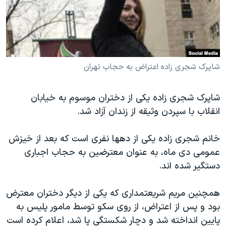
دنبال کنید
مستندها
فرهنگ و زندگی
حقوق شهروندی
انتخابات ریاست جمهوری آمریکا ۲۰۲۴
اقتصادی
حمله جمهوری اسلامی به اسرائیل
رمز مهسا
علم و فناوری
شاپرک شجری زاده اعتراض به حجاب تهران
زبانهای مختلف
اسرائیل در جنگ
ورزش زنان در ایران
شاپرک شجری زاده یکی از دختران موسوم به خیابان
گالری عکس
اعتراضات زن، زندگی، آزادی
انقلاب با سپردن وثیقه از زندان آزاد شد.
آرشیو پخش زنده
مجموعه مستندهای دادخواهی
خانم شجری زاده یکی از دهها نفری است که بعد از خیزش
تریبونال مردمی آبان ۹۸
عمومی دی ماه، به عنوان معترضین به حجاب اجباری
دادگاه حمید نوری
دستگیر شده اند.
چهل سال گروگان‌گیری
همچنین مریم شریعتمداری که یکی از دیگر دختران معترض
قانون شفافیت دارائی کادر رهبری ایران
بود و پس از اعتراض، از روی سکو توسط مامور پلیس به
اعتراضات مردمی آبان ۹۸
پایین انداخته شد و دچار شکستگی پا شد، اعلام کرده است