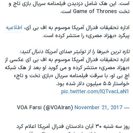
اسرائیل در جنگ
است. این هک شامل دزدیدن فیلمنامه سریال بازی تاج و
تخت Game of Thrones است.
نرگس محمدی برنده جایزه نوبل صلح
همایش محافظه‌کاران آمریکا «سی‌پک»
اداره تحقیقات فدرال آمریکا موسوم به اف بی آی،
اطلاعیه
صفحه‌های ویژه
پیگرد «بهزاد مصری» را منتشر کرده است.
سفر پرزیدنت ترامپ به چین
تازه ترین خبرها را از توئیتر صدای آمریکا دنبال کنید:
اداره تحقیقات فدرال آمریکا موسوم به اف بی آی عکسی از
«بهزاد مصری» منتشر کرده و می گوید او بعد از هک شبکه
اچ بی او، با سرقت فیلمنامه سریال «بازی تخت و تاج»
خواستار ۵.۵ میلیون دلار شده بود.
pic.twitter.com/lQTvacLaN1
November 21, 2017
— VOA Farsi (@VOAIran)
روز سه شنبه ۳۰ آبان دادستان فدرال آمریکا اعلام کرد