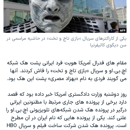
دنبال کنید
مستندها
فرهنگ و زندگی
حقوق شهروندی
انتخابات ریاست جمهوری آمریکا ۲۰۲۴
اقتصادی
حمله جمهوری اسلامی به اسرائیل
رمز مهسا
علم و فناوری
یکی از کاراکترهای سریال «بازی تاج و تخت» در حاشیه مراسمی در
زبانهای مختلف
سن دیگوی کالیفرنیا
اسرائیل در جنگ
ورزش زنان در ایران
گالری عکس
اعتراضات زن، زندگی، آزادی
مقام های فدرال آمریکا هویت فرد ایرانی پشت هک شبکه
آرشیو پخش زنده
مجموعه مستندهای دادخواهی
اچ.بی.او و سریال «بازی تاج و تخت» را فاش کردند. آنها
می گویند فردی به نام «بهزاد مصری» پشت این هک بود.
تریبونال مردمی آبان ۹۸
دادگاه حمید نوری
روز دوشنبه وزارت دادگستری آمریکا خبر داده بود که قصد
چهل سال گروگان‌گیری
دارد برخی از پرونده های جاری مرتبط با مظنونین ایرانی
درگیر در پرونده هک شدن شبکه‌های تلویزیونی اچ.بی.او را
قانون شفافیت دارائی کادر رهبری ایران
علنی کند. یکی از پرونده هایی که نام ایران در آن مطرح
اعتراضات مردمی آبان ۹۸
است، پرونده هک شدن شرکت ساخت فیلم‌ و سریال HBO