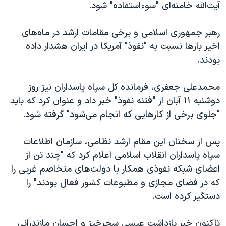
اسرائیل در جنگ
آیت‌الله خامنه‌ای "سوءاستفاده" شود.
نرگس محمدی برنده جایزه نوبل صلح
رهبر جمهوری اسلامی و برخی مقامات ارشد در ماه‌های
همایش محافظه‌کاران آمریکا «سی‌پک»
اخیر بارها نسبت به "نفوذ" آمریکا در ایران هشدار داده
صفحه‌های ویژه
بودند.
سفر پرزیدنت ترامپ به چین
محمدعلی جعفری، فرمانده کل سپاه پاسداران نیز روز
دوشنبه ۱۱ آبان از "فتنه نفوذ" خبر داد و عنوان کرد که باید
"جلوی برخی از کارهایی که انجام می‌شود" گرفته شود.
پس از سخنان این مقام ارشد نظامی، سازمان اطلاعات
سپاه پاسداران انقلاب اسلامی اعلام کرد که "چند تن از
اعضای شبکه نفوذی همکار با دولت‌های متخاصم غربی را
که در فضای مجازی و مطبوعات کشور فعال بودند" را
دستگیر کرده است.
تاکنون خبر بازداشت عیسی سحرخیز و احسان مازندرانی