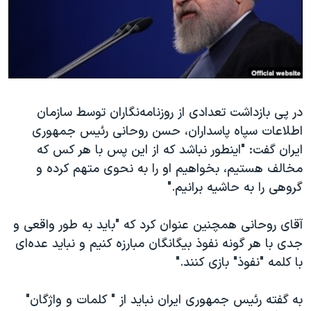
دنبال کنید
مستندها
فرهنگ و زندگی
حقوق شهروندی
انتخابات ریاست جمهوری آمریکا ۲۰۲۴
اقتصادی
حمله جمهوری اسلامی به اسرائیل
رمز مهسا
علم و فناوری
زبانهای مختلف
در پی بازداشت تعدادی از روزنامه‌نگاران توسط سازمان
اسرائیل در جنگ
ورزش زنان در ایران
اطلاعات سپاه پاسداران، حسن روحانی رئیس جمهوری
گالری عکس
اعتراضات زن، زندگی، آزادی
ایران گفت: "اینطور نباشد که از این پس با هر کس که
آرشیو پخش زنده
مجموعه مستندهای دادخواهی
مخالف هستیم، بخواهیم او را به نحوی متهم کرده و
گروهی را به حاشیه برانیم."
تریبونال مردمی آبان ۹۸
دادگاه حمید نوری
آقای روحانی همچنین عنوان کرد که "باید به طور واقعی و
چهل سال گروگان‌گیری
جدی با هر گونه نفوذ بیگانگان مبارزه کنیم و نباید عده‌ای
با کلمه "نفوذ" بازی کنند."
قانون شفافیت دارائی کادر رهبری ایران
اعتراضات مردمی آبان ۹۸
به گفته رئیس جمهوری ایران نباید از " کلمات و واژگان"