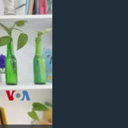
مستندها
فرهنگ و زندگی
حقوق شهروندی
انتخابات ریاست جمهوری آمریکا ۲۰۲۴
اقتصادی
حمله جمهوری اسلامی به اسرائیل
رمز مهسا
علم و فناوری
اسرائیل در جنگ
ورزش زنان در ایران
گالری عکس
اعتراضات زن، زندگی، آزادی
آرشیو پخش زنده
مجموعه مستندهای دادخواهی
تریبونال مردمی آبان ۹۸
دادگاه حمید نوری
چهل سال گروگان‌گیری
قانون شفافیت دارائی کادر رهبری ایران
اعتراضات مردمی آبان ۹۸
اسرائیل در جنگ