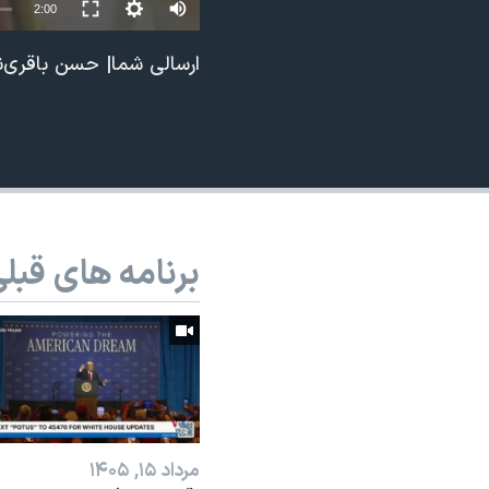
2:00
نرگس محمدی برنده جایزه نوبل صلح
ارسالی شما| حسن باقری‌نی
همایش محافظه‌کاران آمریکا «سی‌پک»
صفحه‌های ویژه
سفر پرزیدنت ترامپ به چین
برنامه های قبل
مرداد ۱۵, ۱۴۰۵