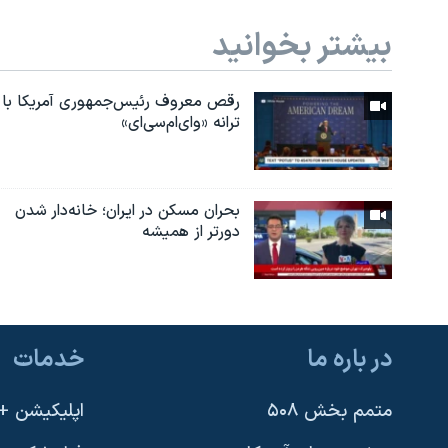
بیشتر بخوانید
رقص معروف رئیس‌جمهوری آمریکا با
ترانه «وای‌ام‌سی‌ای»
بحران مسکن در ایران؛ خانه‌دار شدن
دورتر از همیشه
در باره ما
خدمات
متمم بخش ۵۰۸
اپلیکیشن +VOA