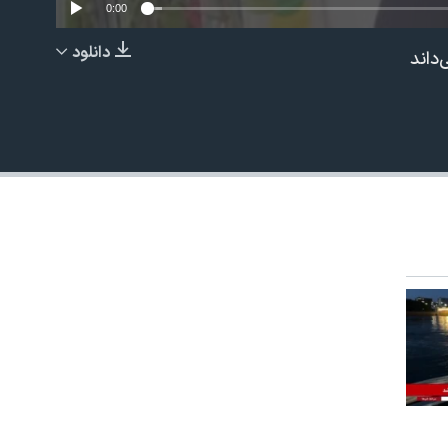
0:00
دانلود
داند
EMBED