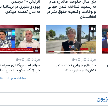
پنج سال حکومت طالبان؛ عدم
افزایش ۲۰ درصدی
به رسمیت شناخته شدن جهانی
یهودی‌ستیزی در بریتانیا 
و وخامت وضعیت حقوق بشر در
به سال گذشته میلادی
افغانستان
مرداد ۱۵, ۱۴۰۵
مرداد ۱۵, ۱۴۰۵
بازارهای جهانی تحت تاثیر
سرانجام مین‌گذاری‌ سپاه د
تنش‌های خاورمیانه
هرمز؛ گفت‌وگو با الکس وطن
مشاهده برنامه ها
زیون