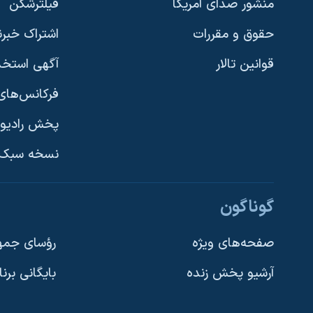
منشور صدای آمریکا
فیلترشکن
حقوق و مقررات
اشتراک خبرن
قوانین تالار
آگهی استخد
فرکانس‌های 
پخش رادیو
یادگیری زبان انگلیسی
نسخه سبک 
دنبال کنید
گوناگون
صفحه‌های ویژه
رؤسای جمهو
آرشیو پخش زنده
بایگانی برن
زبانهای مختلف