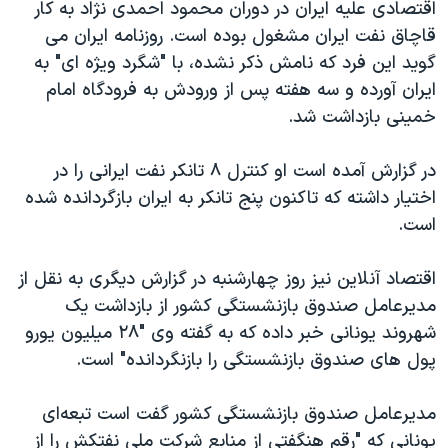
اسرائیل در جنگ
اقتصادی علیه ایران در دوران محمود احمدی نژاد به کار
قاچاق نفت ایران مشغول بوده است. روزنامه ایران می
نرگس محمدی برنده جایزه نوبل صلح
گوید این فرد که نامش ذکر نشده، با "شگرد ویژه ای" به
همایش محافظه‌کاران آمریکا «سی‌پک»
ایران آورده و سه هفته پس از ورودش به فرودگاه امام
صفحه‌های ویژه
خمینی بازداشت شد.
سفر پرزیدنت ترامپ به چین
در گزارش آمده است او کنترل ۸ تانکر نفت ایرانی را در
اختیار داشته که تاکنون پنج تانکر به ایران بازگردانده شده
است.
اقتصاد آنلاین نیز روز چهارشنبه در گزارش دیگری به نقل از
مدیرعامل صندوق بازنشستگی کشور از بازداشت یک
شهروند یونانی خبر داده که به گفته وی "۲۸ میلیون یورو
پول های صندوق بازنشستگی را بازنگردانده" است.
مدیرعامل صندوق بازنشستگی کشور گفت است تبعه‌ای
یونانی که "رقم هنگفتی از منابع شرکت ملی نفتکش را از