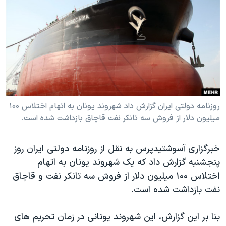
دنبال کنید
مستندها
فرهنگ و زندگی
حقوق شهروندی
انتخابات ریاست جمهوری آمریکا ۲۰۲۴
اقتصادی
حمله جمهوری اسلامی به اسرائیل
رمز مهسا
علم و فناوری
زبانهای مختلف
اسرائیل در جنگ
ورزش زنان در ایران
گالری عکس
اعتراضات زن، زندگی، آزادی
روزنامه دولتی ایران گزارش داد شهروند یونان به اتهام اختلاس ۱۰۰
میلیون دلار از فروش سه تانکر نفت قاچاق بازداشت شده است.
آرشیو پخش زنده
مجموعه مستندهای دادخواهی
تریبونال مردمی آبان ۹۸
خبرگزاری آسوشتیدپرس به نقل از روزنامه دولتی ایران روز
دادگاه حمید نوری
پنجشنبه گزارش داد که یک شهروند یونان به اتهام
چهل سال گروگان‌گیری
اختلاس ۱۰۰ میلیون دلار از فروش سه تانکر نفت و قاچاق
نفت بازداشت شده است.
قانون شفافیت دارائی کادر رهبری ایران
اعتراضات مردمی آبان ۹۸
بنا بر این گزارش، این شهروند یونانی در زمان تحریم های