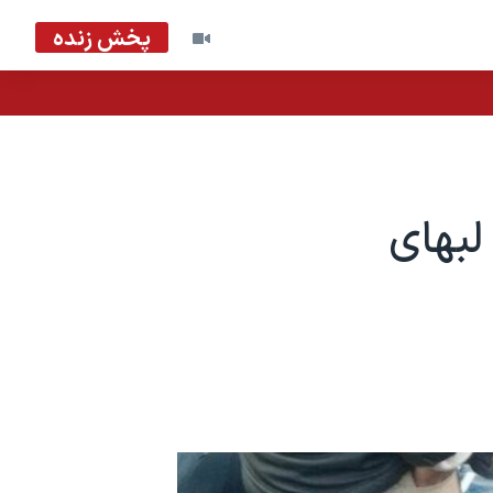
پخش زنده
لبهای