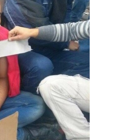
مستندها
فرهنگ و زندگی
حقوق شهروندی
انتخابات ریاست جمهوری آمریکا ۲۰۲۴
اقتصادی
حمله جمهوری اسلامی به اسرائیل
رمز مهسا
علم و فناوری
اسرائیل در جنگ
ورزش زنان در ایران
گالری عکس
اعتراضات زن، زندگی، آزادی
آرشیو پخش زنده
مجموعه مستندهای دادخواهی
تریبونال مردمی آبان ۹۸
دادگاه حمید نوری
چهل سال گروگان‌گیری
قانون شفافیت دارائی کادر رهبری ایران
اعتراضات مردمی آبان ۹۸
اسرائیل در جنگ