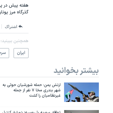
هفته پیش در پی
گذرگاه مرز یونا
اشتراک
همچنبن ببینید:
ايران
سرخ
بیشتر بخوانید
ارتش یمن: حمله شورشیان حوثی به
شهر بندری مخا ۷ نفر از جمله
غیرنظامیان را کشت
توافق سوریه با روسیه؛ دمشق کنترل