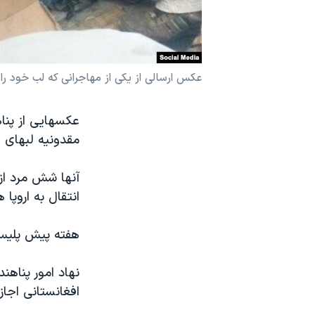
نرگس محمدی برنده جایزه نوبل صلح
همایش محافظه‌کاران آمریکا «سی‌پک»
صفحه‌های ویژه
عکس ارسالی از یکی از مهاجرانی که لب خود را
سفر پرزیدنت ترامپ به چین
عکسهایی از پناه
مقدونیه لبهای خ
آنها شش مرد از
انتقال به اروپا 
هفته پیش پلیس ی
نهاد امور پناهن
افغانستانی اجاز