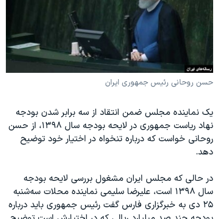
دنبال کنید
مستندها
فرهنگ و زندگی
حقوق شهروندی
انتخابات ریاست جمهوری آمریکا ۲۰۲۴
اقتصادی
حمله جمهوری اسلامی به اسرائیل
رمز مهسا
علم و فناوری
زبانهای مختلف
اسرائیل در جنگ
ورزش زنان در ایران
حسن روحانی رئیس جمهوری ایران
گالری عکس
اعتراضات زن، زندگی، آزادی
یک نماینده مجلس ضمن انتقاد از سه برابر شدن بودجه
آرشیو پخش زنده
مجموعه مستندهای دادخواهی
نهاد ریاست جمهوری در لایحه بودجه سال ۱۳۹۸، از حسن
تریبونال مردمی آبان ۹۸
روحانی خواست که درباره تنخواه در اختیار خود توضیح
دهد.
دادگاه حمید نوری
چهل سال گروگان‌گیری
در حالی که مجلس ایران مشغول بررسی لایحه بودجه
قانون شفافیت دارائی کادر رهبری ایران
سال ۱۳۹۸ است، علیرضا سلیمی نماینده محلات سه‌شنبه
۲۵ دی به خبرگزاری فارس گفت رئیس جمهوری باید درباره
اعتراضات مردمی آبان ۹۸
بودجه چند صد میلیارد ریالی که در اختیارش است توضیح