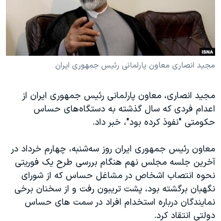
دنبال کنید
مستندها
فرهنگ و زندگی
حقوق شهروندی
انتخابات ریاست جمهوری آمریکا ۲۰۲۴
اقتصادی
حمله جمهوری اسلامی به اسرائیل
رمز مهسا
علم و فناوری
مجید انصاری معاون پارلمانی رئیس جمهوری ایران
زبانهای مختلف
اسرائیل در جنگ
ورزش زنان در ایران
مجید انصاری، معاون پارلمانی رئیس جمهوری ایران از
گالری عکس
اعتراضات زن، زندگی، آزادی
اعدام فردی که سال گذشته به دستگاه‌های حساس
آرشیو پخش زنده
مجموعه مستندهای دادخواهی
حکومتی "نفوذ کرده بود"، خبر داد.
تریبونال مردمی آبان ۹۸
معاون رئیس جمهوری ایران روز سه‌شنبه، چهارم خرداد در
دادگاه حمید نوری
آخرین جلسه مجلس نهم هنگام بررسی طرح یک فوریتی
چهل سال گروگان‌گیری
نحوه انتصاب اشخاص در مشاغل حساس که از شورای
نگهبان برگشته بود، پشت تریبون رفت و از سخنان برخی
قانون شفافیت دارائی کادر رهبری ایران
نمایندگان درباره استخدام افراد در سمت های حساس
اعتراضات مردمی آبان ۹۸
دولتی انتقاد کرد.