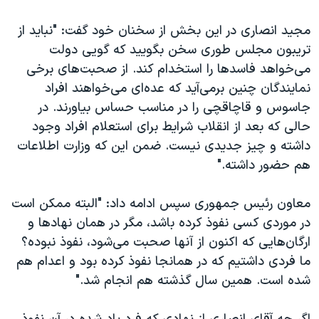
اسرائیل در جنگ
مجید انصاری در این بخش از سخنان خود گفت: "نباید از
نرگس محمدی برنده جایزه نوبل صلح
تریبون مجلس طوری سخن بگویید که گویی دولت
همایش محافظه‌کاران آمریکا «سی‌پک»
می‌خواهد فاسدها را استخدام کند. از صحبت‌های برخی
صفحه‌های ویژه
نمایندگان چنین برمی‌آید که عده‌ای می‌خواهند افراد
جاسوس و قاچاقچی را در مناسب حساس بیاورند. در
سفر پرزیدنت ترامپ به چین
حالی که بعد از انقلاب شرایط برای استعلام افراد وجود
داشته و چيز جديدی نيست. ضمن این که وزارت اطلاعات
هم حضور داشته."
معاون رئیس جمهوری سپس ادامه داد: "البته ممکن است
در موردی کسی نفوذ کرده باشد، مگر در همان نهادها و
ارگان‌هایی که اکنون از آنها صحبت می‌شود، نفوذ نبوده؟
ما فردی داشتیم که در همانجا نفوذ کرده بود و اعدام هم
شده است. همین سال گذشته هم انجام شد."