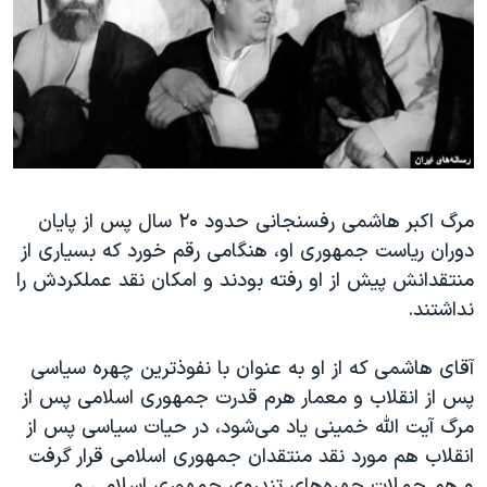
دنبال کنید
مستندها
فرهنگ و زندگی
حقوق شهروندی
انتخابات ریاست جمهوری آمریکا ۲۰۲۴
اقتصادی
حمله جمهوری اسلامی به اسرائیل
رمز مهسا
علم و فناوری
زبانهای مختلف
اسرائیل در جنگ
ورزش زنان در ایران
گالری عکس
اعتراضات زن، زندگی، آزادی
مرگ اکبر هاشمی رفسنجانی حدود ۲۰ سال پس از پایان
دوران ریاست جمهوری او، هنگامی رقم خورد که بسیاری از
آرشیو پخش زنده
مجموعه مستندهای دادخواهی
منتقدانش پیش از او رفته بودند و امکان نقد عملکردش را
تریبونال مردمی آبان ۹۸
نداشتند.
دادگاه حمید نوری
آقای هاشمی که از او به عنوان با نفوذترین چهره سیاسی
چهل سال گروگان‌گیری
پس از انقلاب و معمار هرم قدرت جمهوری اسلامی پس از
قانون شفافیت دارائی کادر رهبری ایران
مرگ آیت الله خمینی یاد می‌شود، در حیات سیاسی پس از
اعتراضات مردمی آبان ۹۸
انقلاب هم مورد نقد منتقدان جمهوری اسلامی قرار گرفت
و هم حملات چهره‌های تندروی جمهوری اسلامی و