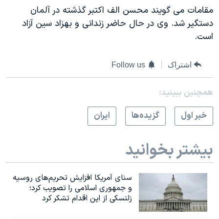
اسرائیل در جنگ
مقامات می گویند محسن الف اکتبر گذشته در آلمان
نرگس محمدی برنده جایزه نوبل صلح
دستگیر شد. وی در حال حاضر زندانی و بهزاد سین آزاد
است.
همایش محافظه‌کاران آمریکا «سی‌پک»
صفحه‌های ویژه
اشتراک
Follow us
سفر پرزیدنت ترامپ به چین
همچنبن ببینید:
خبر اول
گزيده‌ها
ايران
بیشتر بخوانید
سنای آمریکا افزایش تحریم‌های روسیه
و جمهوری اسلامی را تصویب کرد؛
زلنسکی از این اقدام تشکر کرد