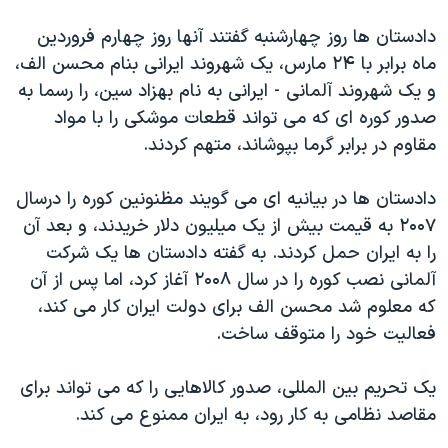
دنبال کنید
مستندها
فرهنگ و زندگی
دادستان ها روز چهارشنبه گفتند آنها روز چهارم فروردین
حقوق شهروندی
انتخابات ریاست جمهوری آمریکا ۲۰۲۴
ماه برابر با ۲۴ مارس، یک شهروند ایرانی بنام محسن الف،
و یک شهروند آلمانی - ایرانی به نام بهزاد سین، را رسما به
اقتصادی
حمله جمهوری اسلامی به اسرائیل
صدور کوره ای که می تواند قطعات موشکی را با مواد
رمز مهسا
علم و فناوری
مقاوم در برابر گرما بپوشاند، متهم کردند.
زبانهای مختلف
اسرائیل در جنگ
ورزش زنان در ایران
دادستان ها در بیانیه ای می گویند مظنونین کوره را درسال
گالری عکس
اعتراضات زن، زندگی، آزادی
۲۰۰۷ به قیمت بیش از یک میلیون دلار خریدند، و بعد آن
آرشیو پخش زنده
مجموعه مستندهای دادخواهی
را به ایران حمل کردند. به گفته دادستان ها یک شرکت
تریبونال مردمی آبان ۹۸
آلمانی نصب کوره را در سال ۲۰۰۸ آغاز کرد، اما پس از آن
که معلوم شد محسن الف برای دولت ایران کار می کند،
دادگاه حمید نوری
فعالیت خود را متوقف ساخت.
چهل سال گروگان‌گیری
قانون شفافیت دارائی کادر رهبری ایران
یک تحریم بین المللی، صدور کالاهایی را که می تواند برای
مقاصد نظامی به کار رود، به ایران ممنوع می کند.
اعتراضات مردمی آبان ۹۸