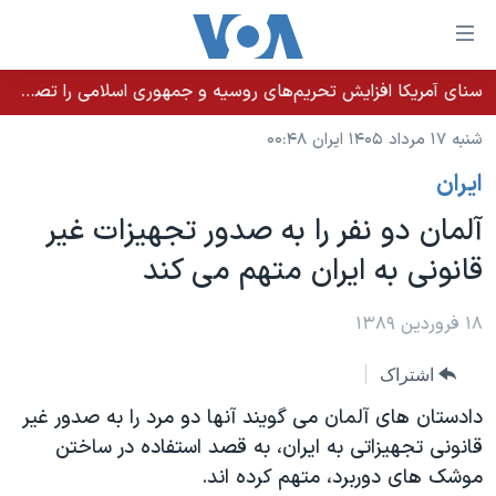
ینکهای
ابل
سترسی
سنای آمریکا افزایش تحریم‌های روسیه و جمهوری اسلامی را تصویب کرد؛ زلنسکی از این اقدام تشکر کرد
خانه
هش
شنبه ۱۷ مرداد ۱۴۰۵ ایران ۰۰:۴۸
نسخه سبک وب‌سایت
ه
ايران
حتوای
موضوع ها
صلی
آلمان دو نفر را به صدور تجهیزات غیر
برنامه های تلویزیونی
ایران
هش
قانونی به ایران متهم می کند
جدول برنامه ها
ه
آمریکا
فحه
صفحه‌های ویژه
جهان
۱۸ فروردین ۱۳۸۹
صلی
فرکانس‌های صدای آمریکا
ورزشی
جام جهانی ۲۰۲۶
هش
اشتراک
پخش رادیویی
ه
گزیده‌ها
عملیات خشم حماسی
دادستان های آلمان می گویند آنها دو مرد را به صدور غیر
ستجو
۲۵۰سالگی آمریکا
ویژه برنامه‌ها
قانونی تجهیزاتی به ایران، به قصد استفاده در ساختن
یادگیری زبان انگلیسی
موشک های دوربرد، متهم کرده اند.
ویدیوها
بایگانی برنامه‌های تلویزیونی