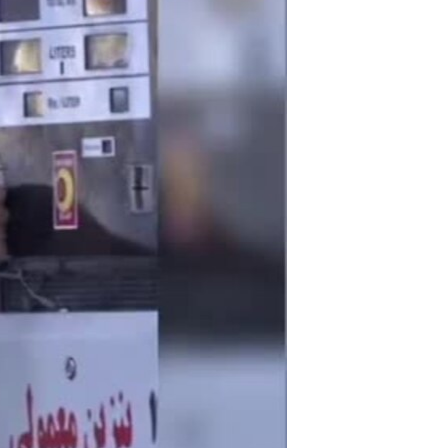
مستندها
فرهنگ و زندگی
حقوق شهروندی
انتخابات ریاست جمهوری آمریکا ۲۰۲۴
اقتصادی
حمله جمهوری اسلامی به اسرائیل
رمز مهسا
علم و فناوری
اسرائیل در جنگ
ورزش زنان در ایران
گالری عکس
اعتراضات زن، زندگی، آزادی
آرشیو پخش زنده
مجموعه مستندهای دادخواهی
تریبونال مردمی آبان ۹۸
دادگاه حمید نوری
چهل سال گروگان‌گیری
قانون شفافیت دارائی کادر رهبری ایران
اعتراضات مردمی آبان ۹۸
اسرائیل در جنگ