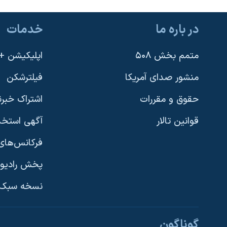
در باره ما
خدمات
متمم بخش ۵۰۸
اپلیکیشن +VOA
منشور صدای آمریکا
فیلترشکن
حقوق و مقررات
اشتراک خبرن
قوانین تالار
آگهی استخد
فرکانس‌های 
پخش رادیو
یادگیری زبان انگلیسی
نسخه سبک 
دنبال کنید
گوناگون