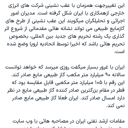
اين تغييرجهت همزمان با عقب نشينی شرکت های انرژی
خارجی ازهمکاری با ايران شکل گرفته است. مديران امور
اجرائی و تحليلگران ميگويند اين عقب نشينی از طرح های
گازمايع طبيعی می تواند نشانه هائی مقدماتی از شروع اثر
گذاری يک رشته تحريم های جديد بين المللی، بخصوص
تحريم هائی باشد که اخيرا توسط اتحاديه اروپا وضع شده
است.
ايران با غرور بسيار ميگفت روزی ميرسد که خواهد توانست
سالانه ۹۰ ميليارد متر مکعب گاز طبيعی مايع صادر کند.
اين رقم با ۱۰۵ ميليارد متر مکعبی قابل مقايسه بود که
قطر در مقام بزرگترين صادر کننده گاز طبيعی مايع در نظر
دارد امسال صادر کند. ايران فعلا گاز طبيعی مايع صادر
نمی کند.
مقامات ارشد نفتی ايران در مصاحبه هائی با وب سايت