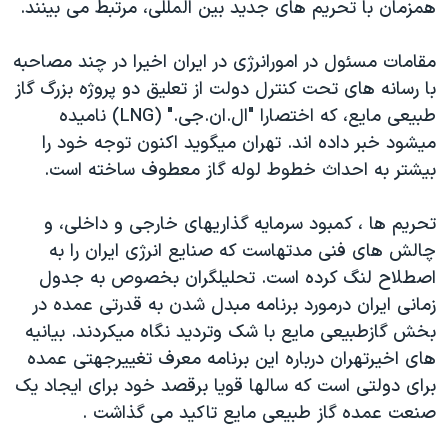
اسرائیل در جنگ
همزمان با تحريم های جديد بين المللی، مرتبط می بينند.
نرگس محمدی برنده جایزه نوبل صلح
مقامات مسئول در امورانرژی در ايران اخيرا در چند مصاحبه
همایش محافظه‌کاران آمریکا «سی‌پک»
با رسانه های تحت کنترل دولت از تعليق دو پروژه بزرگ گاز
صفحه‌های ویژه
طبيعی مايع، که اختصارا "ال.ان.جی." (LNG) ناميده
ميشود خبر داده اند. تهران ميگويد اکنون توجه خود را
سفر پرزیدنت ترامپ به چین
بيشتر به احداث خطوط لوله گاز معطوف ساخته است.
تحريم ها ، کمبود سرمايه گذاريهای خارجی و داخلی، و
چالش های فنی مدتهاست که صنايع انرژی ايران را به
اصطلاح لنگ کرده است. تحليلگران بخصوص به جدول
زمانی ايران درمورد برنامه مبدل شدن به قدرتی عمده در
بخش گازطبيعی مايع با شک وترديد نگاه ميکردند. بيانيه
های اخيرتهران درباره اين برنامه معرف تغييرجهتی عمده
برای دولتی است که سالها قويا برقصد خود برای ايجاد يک
صنعت عمده گاز طبيعی مايع تاکيد می گذاشت .