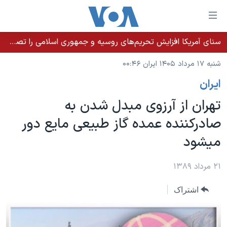
ینکهای
ابل
سترسی
سنای آمریکا افزایش تحریم‌های روسیه و جمهوری اسلامی را تصویب کرد؛ زلنسکی از این اقدام تشکر کرد
خانه
هش
شنبه ۱۷ مرداد ۱۴۰۵ ایران ۰۰:۴۶
نسخه سبک وب‌سایت
ه
ايران
حتوای
موضوع ها
صلی
تهران از آرزوی مبدل شدن به
برنامه های تلویزیونی
ایران
هش
صادرکننده عمده گاز طبیعی مايع دور
جدول برنامه ها
ه
آمریکا
ميشود
فحه
صفحه‌های ویژه
جهان
صلی
فرکانس‌های صدای آمریکا
ورزشی
جام جهانی ۲۰۲۶
۲۱ مرداد ۱۳۸۹
هش
پخش رادیویی
ه
گزیده‌ها
عملیات خشم حماسی
اشتراک
ستجو
۲۵۰سالگی آمریکا
ویژه برنامه‌ها
یادگیری زبان انگلیسی
ویدیوها
بایگانی برنامه‌های تلویزیونی