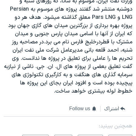
وزارت نفت ايران، موسوم به شانا، که روزهای شنبه و
دوشنبه منتشر شد گفتند پروژه های موسوم به Persian
LNG و Pars LNG معلق گذاشته ميشود. هدف هر دو
پروژه بهره برداری از بزرگترين ميدان های گازی جهان بود
که ايران از آنها با اسامی ميدان پارس جنوبی و ميدان
مشترک با قطردرخليج فارس نام می برد.در مصاحبه روز
شنبه، احمد قلعه بانی مديرعامل شرکت ملی نفت ايران
تحريم ها را عاملی برای تعليق در پروژه ها ندانست. وی
گفت تعليق بعضی از پروژه های ال. ان. جی. ناشی از نيازبه
سرمايه گذاری های هنگفت و به کارگيری تکنولوژی های
پيچيده بوده است و افزود ايران بجای اين پروژه ها
خطوط لوله بيشتری خواهد ساخت.
اشتراک
Follow us
همچنبن ببینید: