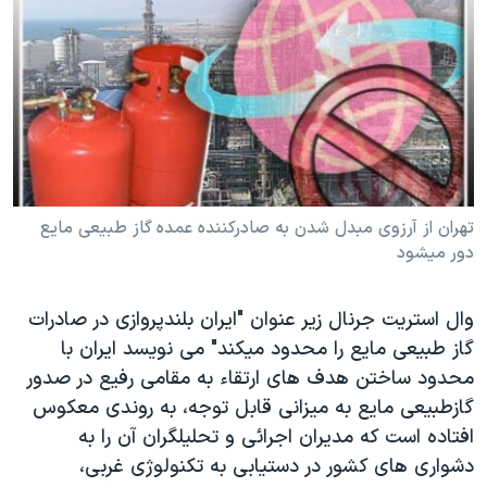
دنبال کنید
مستندها
فرهنگ و زندگی
حقوق شهروندی
انتخابات ریاست جمهوری آمریکا ۲۰۲۴
اقتصادی
حمله جمهوری اسلامی به اسرائیل
رمز مهسا
علم و فناوری
زبانهای مختلف
اسرائیل در جنگ
ورزش زنان در ایران
گالری عکس
اعتراضات زن، زندگی، آزادی
تهران از آرزوی مبدل شدن به صادرکننده عمده گاز طبیعی مايع
دور ميشود
آرشیو پخش زنده
مجموعه مستندهای دادخواهی
تریبونال مردمی آبان ۹۸
وال استريت جرنال زير عنوان "ايران بلندپروازی در صادرات
دادگاه حمید نوری
گاز طبيعی مايع را محدود ميکند" می نويسد ايران با
چهل سال گروگان‌گیری
محدود ساختن هدف های ارتقاء به مقامی رفيع در صدور
گازطبيعی مايع به ميزانی قابل توجه، به روندی معکوس
قانون شفافیت دارائی کادر رهبری ایران
افتاده است که مديران اجرائی و تحليلگران آن را به
اعتراضات مردمی آبان ۹۸
دشواری های کشور در دستيابی به تکنولوژی غربی،