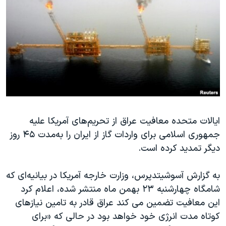
دنبال کنید
مستندها
فرهنگ و زندگی
حقوق شهروندی
انتخابات ریاست جمهوری آمریکا ۲۰۲۴
اقتصادی
حمله جمهوری اسلامی به اسرائیل
رمز مهسا
علم و فناوری
زبانهای مختلف
اسرائیل در جنگ
ورزش زنان در ایران
گالری عکس
اعتراضات زن، زندگی، آزادی
آرشیو پخش زنده
مجموعه مستندهای دادخواهی
ایالات متحده معافیت عراق از تحریم‌های آمریکا علیه
جمهوری اسلامی برای واردات گاز از ایران را به‌مدت ۴۵ روز
تریبونال مردمی آبان ۹۸
دیگر تمدید کرده‌ است.
دادگاه حمید نوری
چهل سال گروگان‌گیری
به گزارش آسوشیتدپرس، وزارت خارجه آمریکا در بیانیه‌ای که
شامگاه چهارشنبه ۲۳ بهمن ماه منتشر شده، اعلام کرد
قانون شفافیت دارائی کادر رهبری ایران
این معافیت تضمین می کند عراق قادر به تامین نیازهای
اعتراضات مردمی آبان ۹۸
کوتاه مدت انرژی خود خواهد بود در حالی که «برای