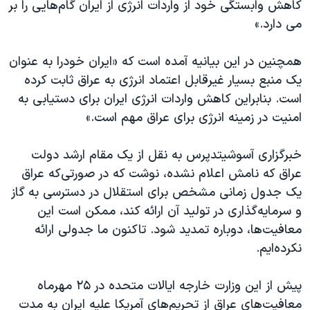
اسرائیل در جنگ
کاهش وابستگی خود از واردات انرژی از ایران گام‌هایی را بر
می دارد.»
نرگس محمدی برنده جایزه نوبل صلح
همایش محافظه‌کاران آمریکا «سی‌پک»
همچنین در این بیانیه آمده است که «ایران خودرا به عنوان
صفحه‌های ویژه
یک منبع بسیار غیرقابل اعتماد انرژی به عراق ثابت كرده
است. بنابراین کاهش واردات انرژی ایران برای دستیابی به
سفر پرزیدنت ترامپ به چین
امنیت در زمینه انرژی برای عراق مهم است.‍»
خبرگزاری آسوشیتدپرس به نقل از یک مقام ارشد دولت
عراق که نامش اعلام نشده، نوشت که در صورتی‌که عراق
یک جدول زمانی مشخص برای استقلال در دسترسی به گاز
و سرمایه‌گذاری در تولید آن ارائه کند، ممکن است این
معافیت‌ها، دوباره تمدید شود. تاکنون ما جدولی ارائه
نکرده‌ایم.
پیش از این وزارت خارجه ایالات متحده در ۲۵ مهرماه
معافیت‌های عراق از تحریم‌های آمریکا علیه ایران به مدت