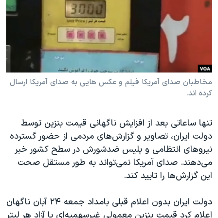
دنبال کنید
مستندها
فرهنگ و زندگی
حقوق شهروندی
انتخابات ریاست جمهوری آمریکا ۲۰۲۴
اقتصادی
حمله جمهوری اسلامی به اسرائیل
رمز مهسا
علم و فناوری
زبانهای مختلف
اسرائیل در جنگ
ورزش زنان در ایران
مخاطبان صدای آمریکا فیلم‌ و عکس هایی به صدای آمریکا ارسال
کرده اند.
گالری عکس
اعتراضات زن، زندگی، آزادی
آرشیو پخش زنده
مجموعه مستندهای دادخواهی
تنها ساعاتی بعد از افزایش ناگهانی قیمت بنزین توسط
تریبونال مردمی آبان ۹۸
دولت ایران، تصاویر و گزارش‌های مردمی از حضور گسترده
نیروهای انتظامی و پلیس ضدشورش در سطح کشور خبر
دادگاه حمید نوری
می‌دهند. صدای آمریکا نمی‌تواند به طور مستقل صحت
چهل سال گروگان‌گیری
این گزارش‌ها را تایید کند.
قانون شفافیت دارائی کادر رهبری ایران
دولت ایران بدون اعلام قبلی بامداد جمعه ۲۴ آبان ناگهان
اعتراضات مردمی آبان ۹۸
اعلام کرد قیمت بنزین معمولی غیرسهمیه‌ای یا آزاد هر لیتر