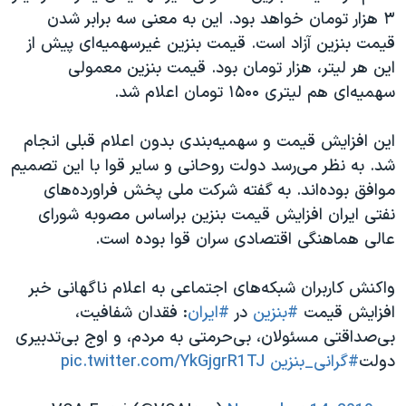
اسرائیل در جنگ
۳ هزار تومان خواهد بود. این به معنی سه برابر شدن
نرگس محمدی برنده جایزه نوبل صلح
قیمت بنزین آزاد است. قیمت بنزین غیرسهمیه‌ای پیش از
این هر لیتر، هزار تومان بود. قیمت بنزین معمولی
همایش محافظه‌کاران آمریکا «سی‌پک»
سهمیه‌ای هم لیتری ۱۵۰۰ تومان اعلام شد.
صفحه‌های ویژه
سفر پرزیدنت ترامپ به چین
این افزایش قیمت و سهمیه‌بندی بدون اعلام قبلی انجام
شد. به نظر می‌رسد دولت روحانی و سایر قوا با این تصمیم
موافق بوده‌اند. به گفته شرکت ملی پخش فراورده‌های
نفتی ایران افزایش قیمت بنزین براساس مصوبه شورای
عالی هماهنگی اقتصادی سران قوا بوده است.
واکنش کاربران شبکه‌های اجتماعی به اعلام ناگهانی خبر
افزایش قیمت
#بنزین
در
#ایران
: فقدان شفافیت،
بی‌صداقتی مسئولان، بی‌حرمتی به مردم، و اوج بی‌تدبیری
دولت
#گرانی_بنزین
pic.twitter.com/YkGjgrR1TJ