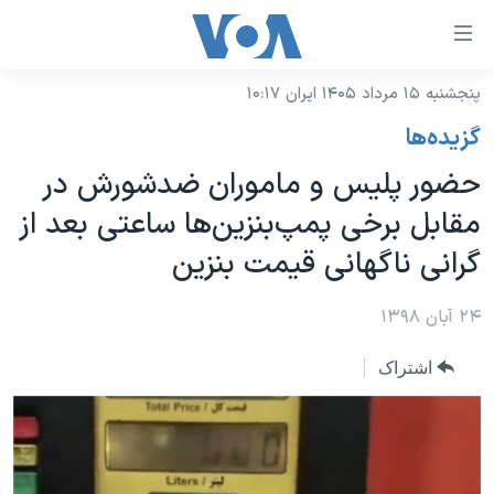
ینکهای
ابل
سترسی
پنجشنبه ۱۵ مرداد ۱۴۰۵ ایران ۱۰:۱۷
خانه
هش
گزيده‌ها
نسخه سبک وب‌سایت
ه
حضور پلیس و ماموران ضدشورش در
حتوای
موضوع ها
مقابل برخی پمپ‌بنزین‌ها ساعتی بعد از
صلی
برنامه های تلویزیونی
ایران
هش
گرانی ناگهانی قیمت بنزین
جدول برنامه ها
ه
آمریکا
فحه
صفحه‌های ویژه
۲۴ آبان ۱۳۹۸
جهان
صلی
فرکانس‌های صدای آمریکا
ورزشی
جام جهانی ۲۰۲۶
هش
اشتراک
پخش رادیویی
ه
گزیده‌ها
عملیات خشم حماسی
ستجو
۲۵۰سالگی آمریکا
ویژه برنامه‌ها
یادگیری زبان انگلیسی
ویدیوها
بایگانی برنامه‌های تلویزیونی