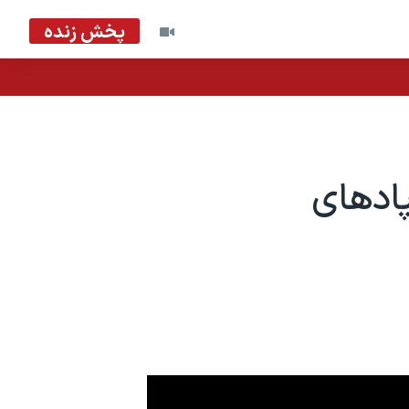
پخش زنده
پادهای