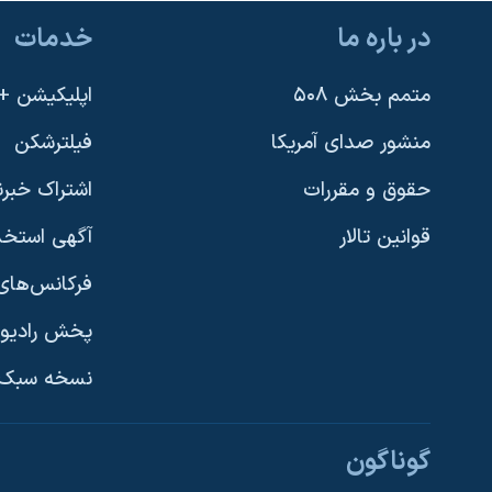
در باره ما
خدمات
متمم بخش ۵۰۸
اپلیکیشن +VOA
منشور صدای آمریکا
فیلترشکن
حقوق و مقررات
اشتراک خبرن
قوانین تالار
آگهی استخد
فرکانس‌های 
پخش رادیو
یادگیری زبان انگلیسی
نسخه سبک 
دنبال کنید
گوناگون