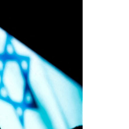
مستندها
فرهنگ و زندگی
حقوق شهروندی
انتخابات ریاست جمهوری آمریکا ۲۰۲۴
اقتصادی
حمله جمهوری اسلامی به اسرائیل
رمز مهسا
علم و فناوری
اسرائیل در جنگ
ورزش زنان در ایران
گالری عکس
اعتراضات زن، زندگی، آزادی
آرشیو پخش زنده
مجموعه مستندهای دادخواهی
تریبونال مردمی آبان ۹۸
دادگاه حمید نوری
چهل سال گروگان‌گیری
قانون شفافیت دارائی کادر رهبری ایران
اعتراضات مردمی آبان ۹۸
اسرائیل در جنگ