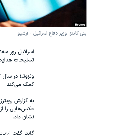
نرگس محمدی برنده جایزه نوبل صلح
همایش محافظه‌کاران آمریکا «سی‌پک»
صفحه‌های ویژه
بنی گانتز، وزیر دفاع اسرائيل - آٰرشیو
سفر پرزیدنت ترامپ به چین
اسرائیل روز سه‌ش
تسلیحات هدایت
کمک می‌کند.
به گزارش رویترز،
عکس‌هایی را از 
نشان داد.
گانتز گفت ارزی