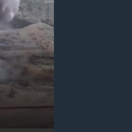
مستندها
فرهنگ و زندگی
حقوق شهروندی
انتخابات ریاست جمهوری آمریکا ۲۰۲۴
اقتصادی
حمله جمهوری اسلامی به اسرائیل
رمز مهسا
علم و فناوری
اسرائیل در جنگ
ورزش زنان در ایران
گالری عکس
اعتراضات زن، زندگی، آزادی
آرشیو پخش زنده
مجموعه مستندهای دادخواهی
تریبونال مردمی آبان ۹۸
دادگاه حمید نوری
چهل سال گروگان‌گیری
قانون شفافیت دارائی کادر رهبری ایران
اعتراضات مردمی آبان ۹۸
اسرائیل در جنگ