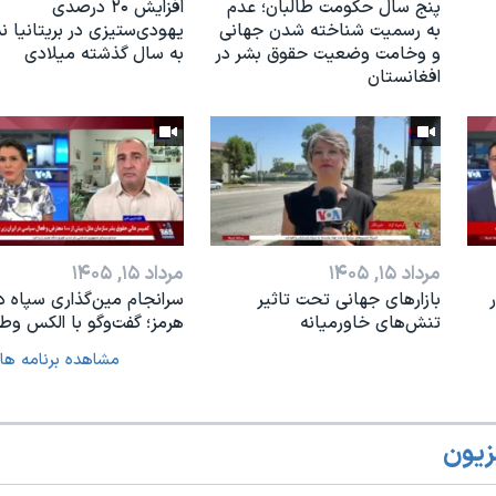
پنج سال حکومت طالبان؛ عدم
افزایش ۲۰ درصدی
به رسمیت شناخته شدن جهانی
یهودی‌ستیزی در بریتانیا 
و وخامت وضعیت حقوق بشر در
به سال گذشته میلادی
افغانستان
مرداد ۱۵, ۱۴۰۵
مرداد ۱۵, ۱۴۰۵
بازارهای جهانی تحت تاثیر
سرانجام مین‌گذاری‌ سپاه د
تنش‌های خاورمیانه
هرمز؛ گفت‌وگو با الکس وطن
مشاهده برنامه ها
زیون