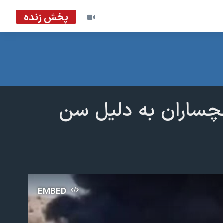
پخش زنده
چساران به دلیل سن
EMBED