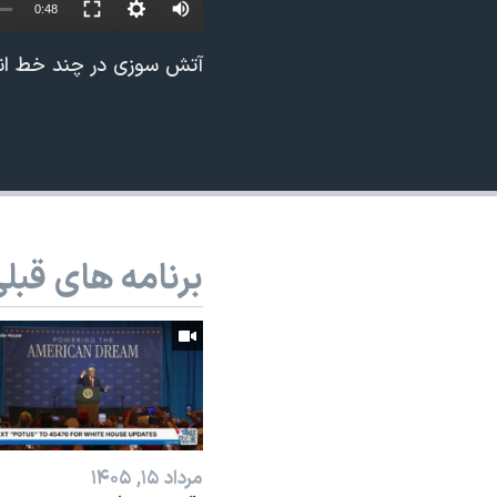
Auto
0:48
نرگس محمدی برنده جایزه نوبل صلح
240p
آتش سوزی در چند خط انتق
همایش محافظه‌کاران آمریکا «سی‌پک»
360p
صفحه‌های ویژه
480p
سفر پرزیدنت ترامپ به چین
720p
1080p
برنامه های قبل
مرداد ۱۵, ۱۴۰۵