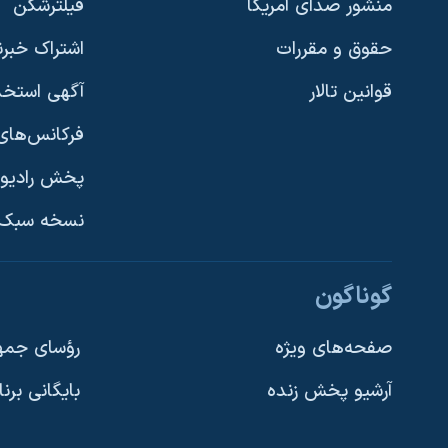
منشور صدای آمریکا
فیلترشکن
حقوق و مقررات
اشتراک خبرن
قوانین تالار
آگهی استخد
فرکانس‌های 
پخش رادیو
یادگیری زبان انگلیسی
نسخه سبک 
دنبال کنید
گوناگون
صفحه‌های ویژه
رؤسای جمهو
آرشیو پخش زنده
بایگانی برن
زبانهای مختلف