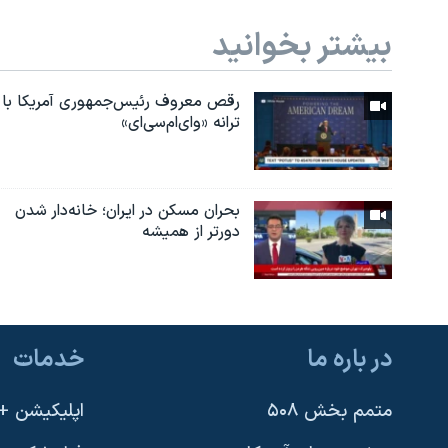
بیشتر بخوانید
رقص معروف رئیس‌جمهوری آمریکا با
ترانه «وای‌ام‌سی‌ای»
بحران مسکن در ایران؛ خانه‌دار شدن
دورتر از همیشه
در باره ما
خدمات
متمم بخش ۵۰۸
اپلیکیشن +VOA